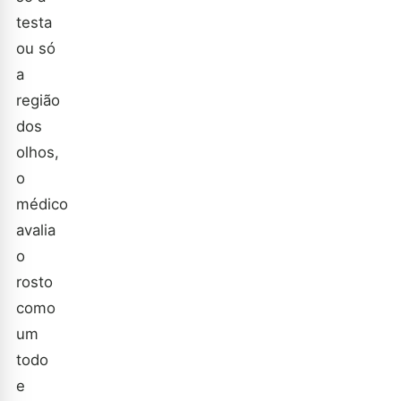
testa
ou só
a
região
dos
olhos,
o
médico
avalia
o
rosto
como
um
todo
e