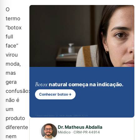
O
termo
“botox
full
face”
virou
moda,
mas
gera
Botox
natural começa na indicação.
confusão:
Conhecer botox
→
não é
um
* Responsável técnico: Dr. Renan Abdalla, CRM-PR 42232
produto
diferente
Dr. Matheus Abdalla
Médico · CRM-PR 44914
nem