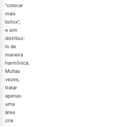
“colocar
mais
botox”,
e sim
distribuí-
lo de
maneira
harmônica.
Muitas
vezes,
tratar
apenas
uma
área
cria