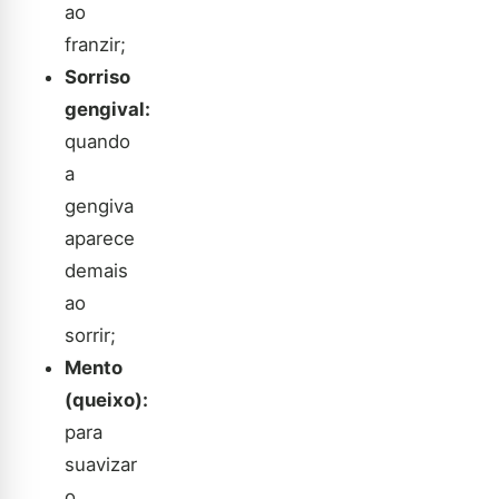
ao
franzir;
Sorriso
gengival:
quando
a
gengiva
aparece
demais
ao
sorrir;
Mento
(queixo):
para
suavizar
o