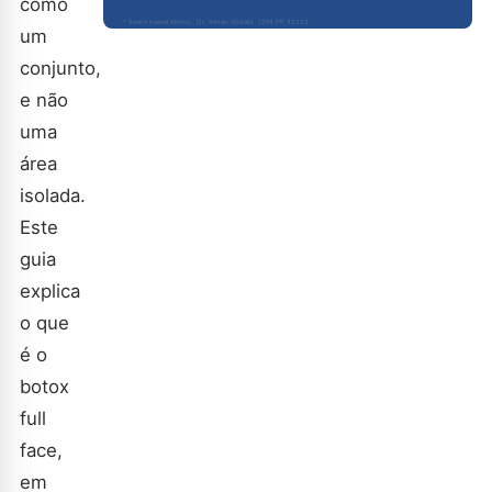
como
* Responsável técnico: Dr. Renan Abdalla, CRM-PR 42232
um
conjunto,
e não
uma
área
isolada.
Este
guia
explica
o que
é o
botox
full
face,
em