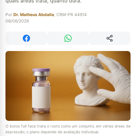
quais áreas trata, quanto dura.
Por
Dr. Matheus Abdalla
, CRM-PR 44914
08/06/2026
Compartilhar
Compartilhar no Facebook
Compartilhar no WhatsApp
O botox full face trata o rosto como um conjunto, em várias áreas de
expressão; o plano depende de avaliação individual.