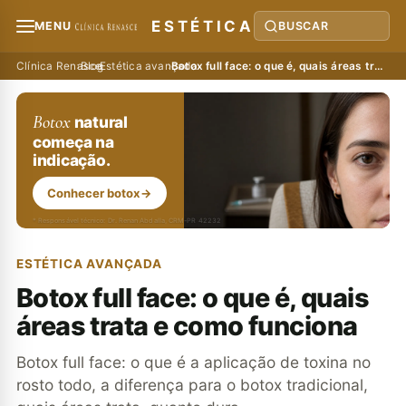
ESTÉTICA
MENU
BUSCAR
Clínica Renasce
›
Blog
›
Estética avançada
›
Botox full face: o que é, quais áreas trata e como funciona
Botox
natural
começa na
indicação.
Conhecer botox
→
* Responsável técnico: Dr. Renan Abdalla, CRM-PR 42232
ESTÉTICA AVANÇADA
Botox full face: o que é, quais
áreas trata e como funciona
Botox full face: o que é a aplicação de toxina no
rosto todo, a diferença para o botox tradicional,