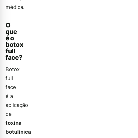
médica.
O
que
é o
botox
full
face?
Botox
full
face
é a
aplicação
de
toxina
botulínica