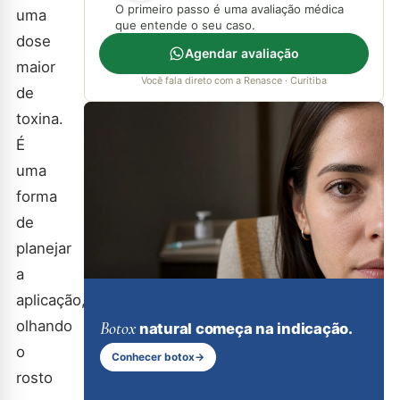
O primeiro passo é uma avaliação médica
uma
que entende o seu caso.
dose
Agendar avaliação
maior
Você fala direto com a Renasce · Curitiba
de
toxina.
É
uma
forma
de
planejar
a
aplicação,
olhando
Botox
natural começa na indicação.
o
Conhecer botox
→
rosto