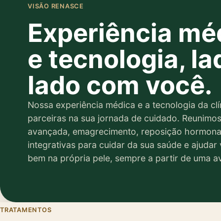
VISÃO RENASCE
Estética, equilíbrio hormonal e emagrecimento, pa
bem, com acompanhamento médico.
Experiência mé
Ver caminhos
e tecnologia, la
lado com você.
Nossa experiência médica e a tecnologia da clí
parceiras na sua jornada de cuidado. Reunimos
avançada, emagrecimento, reposição hormonal
integrativas para cuidar da sua saúde e ajudar 
bem na própria pele, sempre a partir de uma a
TRATAMENTOS