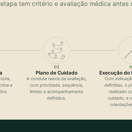
tapa tem critério e avaliação médica antes 
03
0
a
Plano de Cuidado
Execução do 
tória,
A conduta nasce da avaliação,
Com indicaçã
otina e
com prioridade, sequência,
definidas, o 
dos.
limites e acompanhamento
realizado c
definidos.
cuidado, e 
orientações