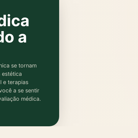
ra você se sentir
Cabelo, hormônios, energ
seu ritmo.
dica
Ver caminhos
do a
nica se tornam
 estética
 e terapias
você a se sentir
valiação médica.