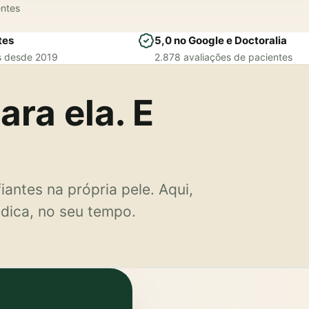
entes
tes
5,0 no Google e Doctoralia
 desde 2019
2.878 avaliações de pacientes
ra ela. E
antes na própria pele. Aqui,
dica, no seu tempo.
Para ele