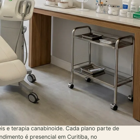
médica, pela avaliação clínica e pela
da medicina canabinoide em Curitiba, área em
is e terapia canabinoide. Cada plano parte de
dimento é presencial em Curitiba, no