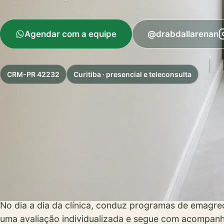
Agendar com a equipe
@drabdallarenan
CRM-PR 42232
Curitiba · presencial e teleconsulta
SOBRE O MÉDICO
Atuação na Clínic
Como diretor técnico da Clínica Renasce, o Dr. Renan
definição segura dos planos de cuidado. Atua desde 2
que também atua como professor e palestrante.
No dia a dia da clínica, conduz programas de emagrec
uma avaliação individualizada e segue com acompanh