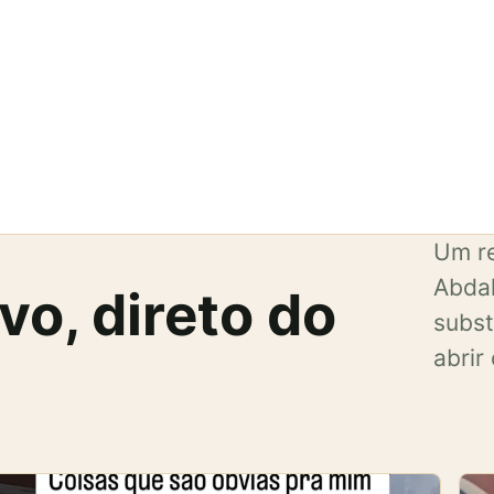
Um re
Abdal
o, direto do
subst
abrir 