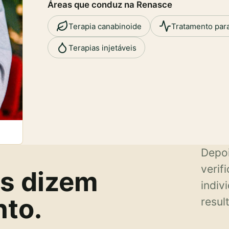
Áreas que conduz na Renasce
Terapia canabinoide
Tratamento par
Terapias injetáveis
Depoi
verif
es dizem
indiv
nto.
resul