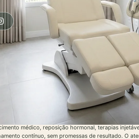
a Renasce.
 Abdalla (CRM-PR 42232) é responsável pela condução 
019 com medicina integrativa e foi um dos pioneiros 
imento médico, reposição hormonal, terapias injetáve
amento contínuo, sem promessas de resultado. O aten