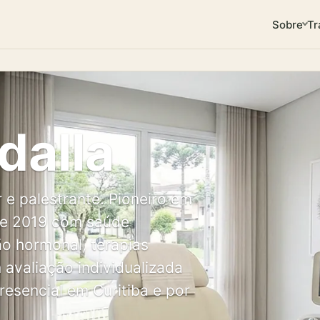
Sobre
Tr
dalla
r e palestrante. Pioneiro em
de 2019 com saúde
o hormonal, terapias
 avaliação individualizada
sencial em Curitiba e por