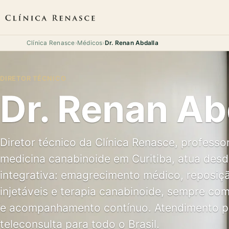
Clínica Renasce
›
Médicos
›
Dr. Renan Abdalla
DIRETOR TÉCNICO
Dr. Renan Ab
Diretor técnico da Clínica Renasce, professo
medicina canabinoide em Curitiba, atua des
integrativa: emagrecimento médico, reposiçã
injetáveis e terapia canabinoide, sempre com
e acompanhamento contínuo. Atendimento pre
teleconsulta para todo o Brasil.