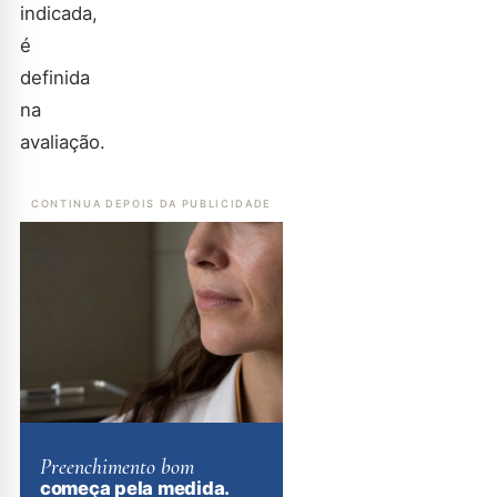
indicada,
é
definida
na
avaliação.
CONTINUA DEPOIS DA PUBLICIDADE
Preenchimento bom
começa pela medida.