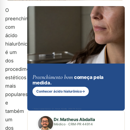
O
preenchimento
com
ácido
hialurônico
é um
dos
procedimentos
Preenchimento bom
começa pela
estéticos
medida.
mais
Conhecer ácido hialurônico
→
populares,
e
* Responsável técnico: Dr. Renan Abdalla, CRM-PR 42232
também
um
Dr. Matheus Abdalla
Médico · CRM-PR 44914
dos