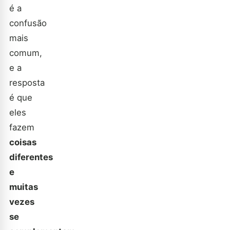
é a
confusão
mais
comum,
e a
resposta
é que
eles
fazem
coisas
diferentes
e
muitas
vezes
se