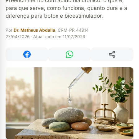
Preenchimento com ácido hialurônico: o que é,
para que serve, como funciona, quanto dura e a
diferença para botox e bioestimulador.
Por
Dr. Matheus Abdalla
, CRM-PR 44914
27/04/2026 · Atualizado em 11/07/2026
Compartilhar
Compartilhar no Facebook
Compartilhar no WhatsApp