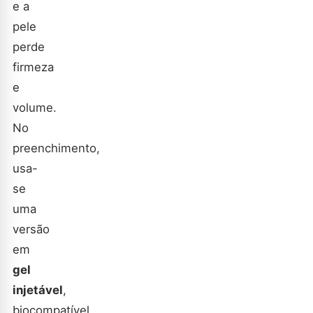
e a
pele
perde
firmeza
e
volume.
No
preenchimento,
usa-
se
uma
versão
em
gel
injetável
,
biocompatível,