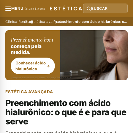
ESTÉTICA
MENU
BUSCAR
Clínica Renasce
›
Blog
›
Estética avançada
›
Preenchimento com ácido hialurônico: o que é e para que serve
Preenchimento bom
começa pela
medida.
Conhecer ácido
→
hialurônico
* Responsável técnico: Dr. Renan Abdalla, CRM-PR 42232
ESTÉTICA AVANÇADA
Preenchimento com ácido
hialurônico: o que é e para que
serve