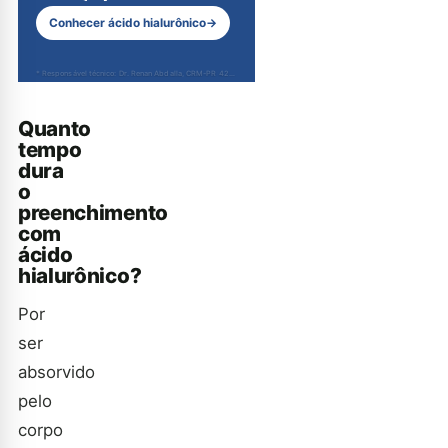
Conhecer ácido hialurônico
→
* Responsável técnico: Dr. Renan Abdalla, CRM-PR 42232
Quanto
tempo
dura
o
preenchimento
com
ácido
hialurônico?
Por
ser
absorvido
pelo
corpo