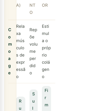
A)
NT
OR
O
Rela
Esti
C
Rep
xa
mul
o
õe
mús
a o
m
volu
culo
próp
o
me
s de
rio
a
per
expr
colá
g
did
essã
gen
e
o
o
o
Fi
S
r
R
u
m
u
l