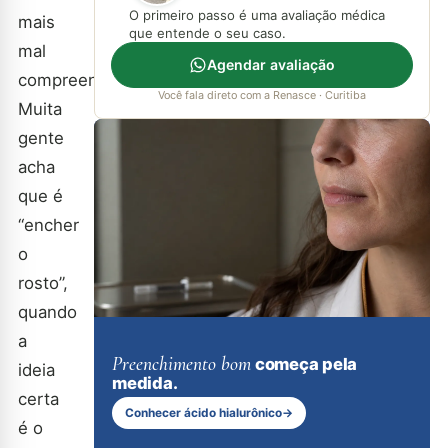
O primeiro passo é uma avaliação médica
mais
que entende o seu caso.
mal
Agendar avaliação
compreendidos.
Você fala direto com a Renasce · Curitiba
Muita
gente
acha
que é
“encher
o
rosto”,
quando
a
Preenchimento bom
começa pela
ideia
medida.
certa
Conhecer ácido hialurônico
→
é o