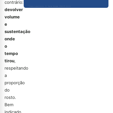
contrário:
* Responsável técnico: Dr. Renan Abdalla, CRM-PR 42232
devolver
volume
e
sustentação
onde
o
tempo
tirou
,
respeitando
a
proporção
do
rosto.
Bem
indicado,