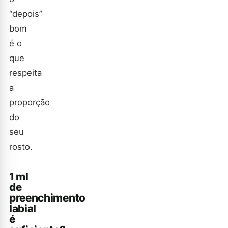
“depois”
bom
é o
que
respeita
a
proporção
do
seu
rosto.
1 ml
de
preenchimento
labial
é