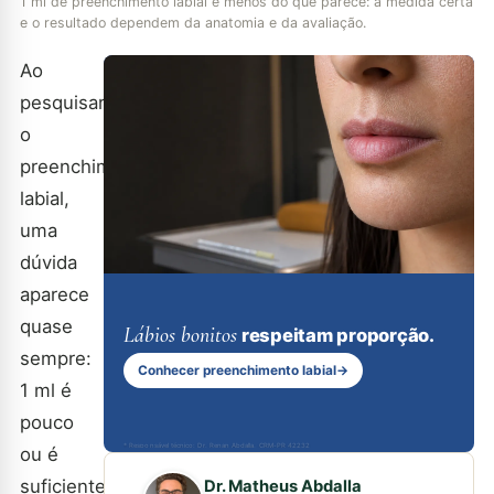
1 ml de preenchimento labial é menos do que parece: a medida certa
e o resultado dependem da anatomia e da avaliação.
Ao
pesquisar
o
preenchimento
labial,
uma
dúvida
aparece
quase
Lábios bonitos
respeitam proporção.
sempre:
Conhecer preenchimento labial
→
1 ml é
pouco
* Responsável técnico: Dr. Renan Abdalla, CRM-PR 42232
ou é
suficiente?
Dr. Matheus Abdalla