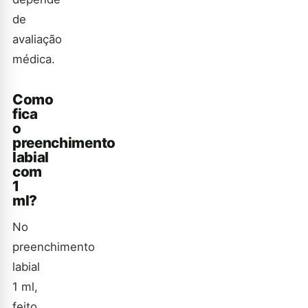
de
avaliação
médica.
Como
fica
o
preenchimento
labial
com
1
ml?
No
preenchimento
labial
1 ml,
feito