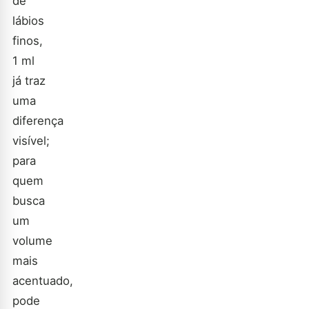
de
lábios
finos,
1 ml
já traz
uma
diferença
visível;
para
quem
busca
um
volume
mais
acentuado,
pode