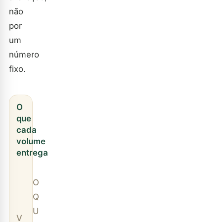
não
por
um
número
fixo.
O
que
cada
volume
entrega
O
Q
U
V