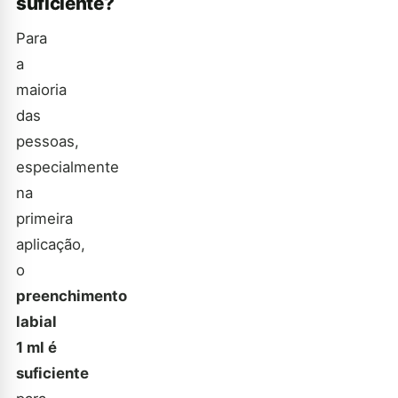
suficiente?
Para
a
maioria
das
pessoas,
especialmente
na
primeira
aplicação,
o
preenchimento
labial
1 ml é
suficiente