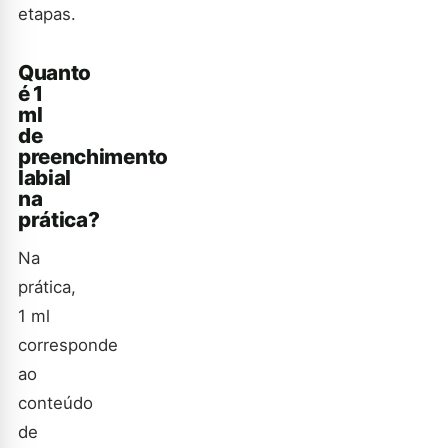
etapas.
Quanto
é 1
ml
de
preenchimento
labial
na
prática?
Na
prática,
1 ml
corresponde
ao
conteúdo
de