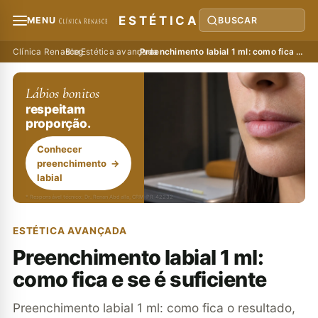
ESTÉTICA
MENU
BUSCAR
Clínica Renasce
›
Blog
›
Estética avançada
›
Preenchimento labial 1 ml: como fica e se é suficiente
Lábios bonitos
respeitam
proporção.
Conhecer
preenchimento
→
labial
* Responsável técnico: Dr. Renan Abdalla, CRM-PR 42232
ESTÉTICA AVANÇADA
Preenchimento labial 1 ml:
como fica e se é suficiente
Preenchimento labial 1 ml: como fica o resultado,