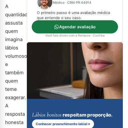
Médico · CRM-PR 44914
A
O primeiro passo é uma avaliação médica
quantidade
que entende o seu caso.
assusta
Agendar avaliação
quem
Você fala direto com a Renasce · Curitiba
imagina
lábios
volumosos
e
também
quem
teme
exagerar.
A
resposta
Lábios bonitos
respeitam proporção.
honesta
Conhecer preenchimento labial
→