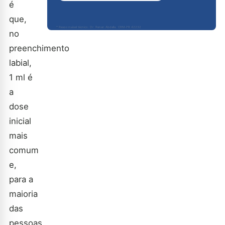
é
que,
* Responsável técnico: Dr. Renan Abdalla, CRM-PR 42232
no
preenchimento
labial,
1 ml é
a
dose
inicial
mais
comum
e,
para a
maioria
das
pessoas,