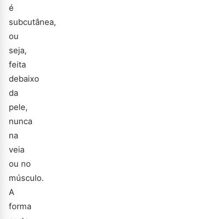
é
subcutânea,
ou
seja,
feita
debaixo
da
pele,
nunca
na
veia
ou no
músculo.
A
forma