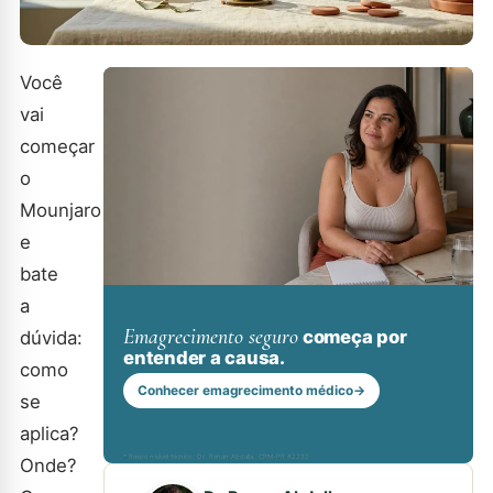
Você
vai
começar
o
Mounjaro
e
bate
a
Emagrecimento seguro
começa por
dúvida:
entender a causa.
como
Conhecer emagrecimento médico
→
se
aplica?
* Responsável técnico: Dr. Renan Abdalla, CRM-PR 42232
Onde?