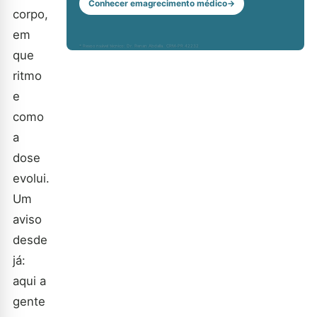
Conhecer emagrecimento médico
→
corpo,
em
* Responsável técnico: Dr. Renan Abdalla, CRM-PR 42232
que
ritmo
e
como
a
dose
evolui.
Um
aviso
desde
já:
aqui a
gente