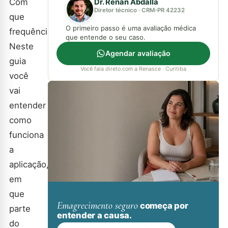
Com
Dr. Renan Abdalla
Diretor técnico · CRM-PR 42232
que
O primeiro passo é uma avaliação médica
frequência?
que entende o seu caso.
Neste
Agendar avaliação
guia
Você fala direto com a Renasce · Curitiba
você
vai
entender
como
funciona
a
aplicação,
em
que
Emagrecimento seguro
começa por
parte
entender a causa.
do