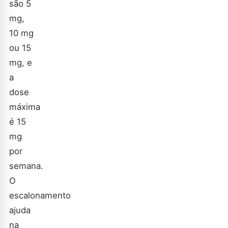
são 5
mg,
10 mg
ou 15
mg, e
a
dose
máxima
é 15
mg
por
semana.
O
escalonamento
ajuda
na