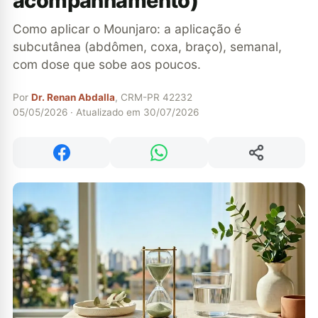
acompanhamento)
Como aplicar o Mounjaro: a aplicação é
subcutânea (abdômen, coxa, braço), semanal,
com dose que sobe aos poucos.
Por
Dr. Renan Abdalla
, CRM-PR 42232
05/05/2026 · Atualizado em 30/07/2026
Compartilhar
Compartilhar no Facebook
Compartilhar no WhatsApp