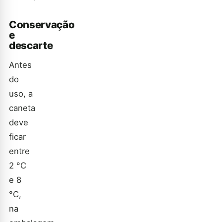
Conservação
e
descarte
Antes
do
uso, a
caneta
deve
ficar
entre
2 °C
e 8
°C,
na