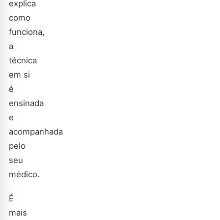
explica
como
funciona,
a
técnica
em si
é
ensinada
e
acompanhada
pelo
seu
médico.
É
mais