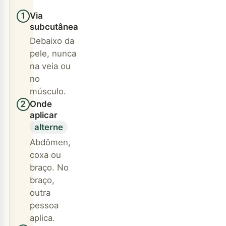
Via
1
subcutânea
Debaixo da
pele, nunca
na veia ou
no
músculo.
Onde
2
aplicar
alterne
Abdômen,
coxa ou
braço. No
braço,
outra
pessoa
aplica.