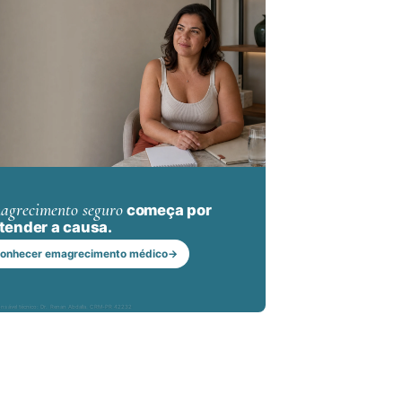
agrecimento seguro
começa por
tender a causa.
onhecer emagrecimento médico
→
nsável técnico: Dr. Renan Abdalla, CRM-PR 42232