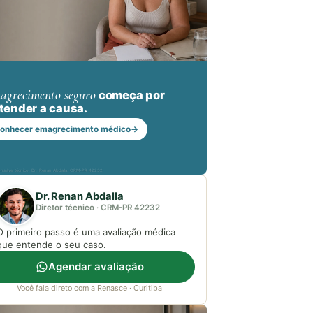
agrecimento seguro
começa por
tender a causa.
onhecer emagrecimento médico
→
nsável técnico: Dr. Renan Abdalla, CRM-PR 42232
Dr. Renan Abdalla
Diretor técnico · CRM-PR 42232
O primeiro passo é uma avaliação médica
que entende o seu caso.
Agendar avaliação
Você fala direto com a Renasce · Curitiba