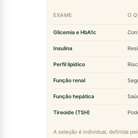
EXAME
O Q
Glicemia e HbA1c
Cont
Insulina
Resi
Perfil lipídico
Risc
Função renal
Seg
Função hepática
Saú
Tireoide (TSH)
Pode
A seleção é individual, definida p