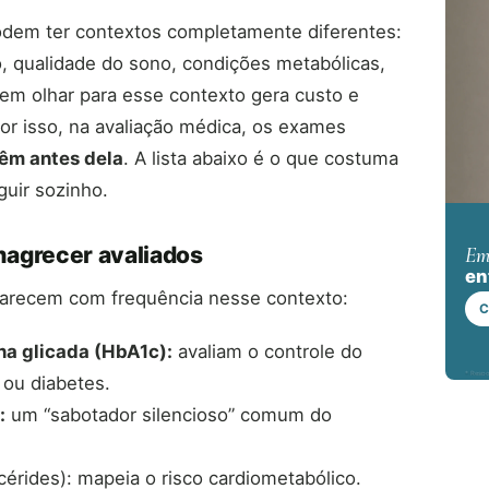
em ter contextos completamente diferentes:
o, qualidade do sono, condições metabólicas,
sem olhar para esse contexto gera custo e
or isso, na avaliação médica, os exames
êm antes dela
. A lista abaixo é o que costuma
guir sozinho.
magrecer avaliados
Em
en
arecem com frequência nesse contexto:
C
na glicada (HbA1c):
avaliam o controle do
* Respo
 ou diabetes.
:
um “sabotador silencioso” comum do
licérides): mapeia o risco cardiometabólico.