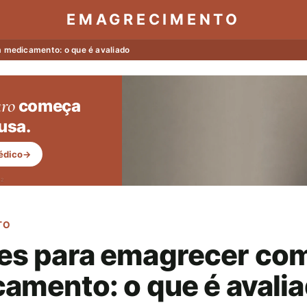
EMAGRECIMENTO
medicamento: o que é avaliado
ro
começa
usa.
édico
→
32
TO
s para emagrecer co
amento: o que é avali