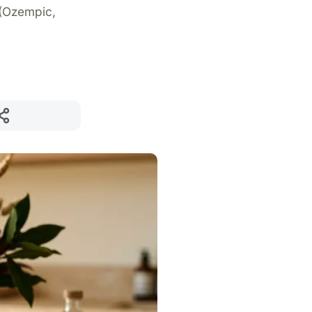
(Ozempic,
Compartilhar
p