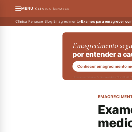
MENU
Clínica Renasce
›
Blog
›
Emagrecimento
›
Exames para emagrecer com 
Emagrecimento segu
por entender a ca
Conhecer emagrecimento m
* Responsável técnico: Dr. Renan Abdalla, CRM-PR 422
EMAGRECIMEN
Exame
medic