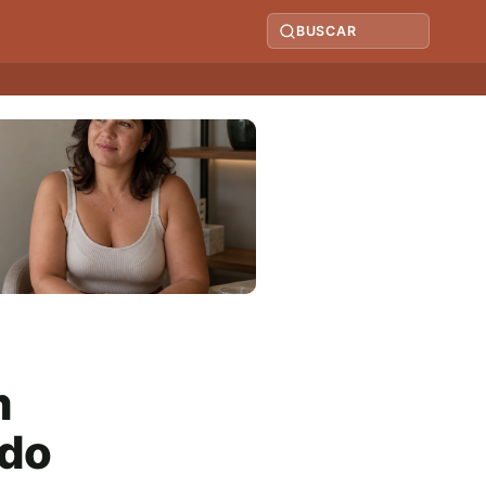
BUSCAR
m
ado