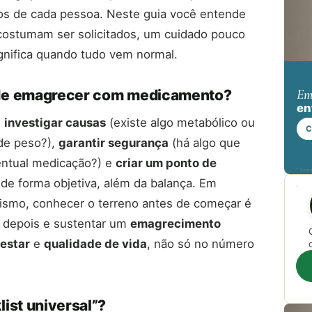
vos de cada pessoa. Neste guia você entende
costumam ser solicitados, um cuidado pouco
gnifica quando tudo vem normal.
Em
 de emagrecer com medicamento?
en
:
investigar causas
(existe algo metabólico ou
C
de peso?),
garantir segurança
(há algo que
entual medicação?) e
criar um ponto de
* Respo
de forma objetiva, além da balança. Em
smo, conhecer o terreno antes de começar é
a depois e sustentar um
emagrecimento
estar
e
qualidade de vida
, não só no número
ist universal”?