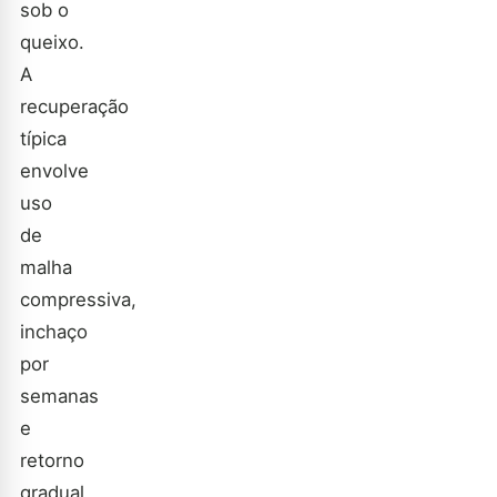
sob o
queixo.
A
recuperação
típica
envolve
uso
de
malha
compressiva,
inchaço
por
semanas
e
retorno
gradual