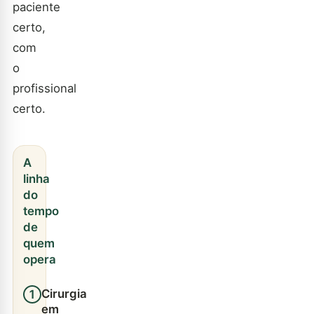
paciente
certo,
com
o
profissional
certo.
A
linha
do
tempo
de
quem
opera
Cirurgia
1
em