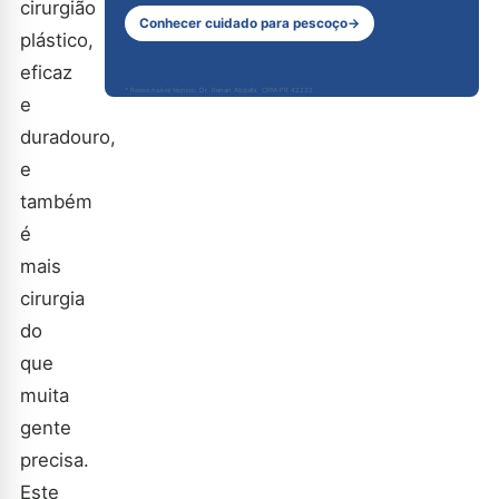
cirurgião
Conhecer cuidado para pescoço
→
plástico,
eficaz
* Responsável técnico: Dr. Renan Abdalla, CRM-PR 42232
e
duradouro,
e
também
é
mais
cirurgia
do
que
muita
gente
precisa.
Este