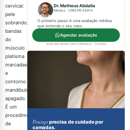
cervical:
Dr. Matheus Abdalla
Médico · CRM-PR 44914
pele
O primeiro passo é uma avaliação médica
sobrando,
que entende o seu caso.
bandas
Agendar avaliação
do
Você fala direto com a Renasce · Curitiba
músculo
platisma
marcadas
e
contorno
mandibular
apagado.
É um
procedimento
Pescoço
precisa de cuidado por
de
camadas.