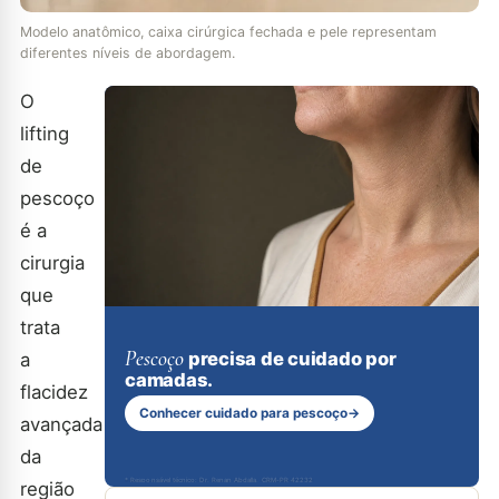
Modelo anatômico, caixa cirúrgica fechada e pele representam
diferentes níveis de abordagem.
O
lifting
de
pescoço
é a
cirurgia
que
trata
Pescoço
precisa de cuidado por
a
camadas.
flacidez
Conhecer cuidado para pescoço
→
avançada
da
* Responsável técnico: Dr. Renan Abdalla, CRM-PR 42232
região