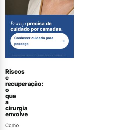
Pescoço
precisa de
cuidado por camadas.
Conhecer cuidado para
→
pescoço
* Responsável técnico: Dr. Renan Abdalla, CRM-PR 42232
Riscos
e
recuperação:
o
que
a
cirurgia
envolve
Como