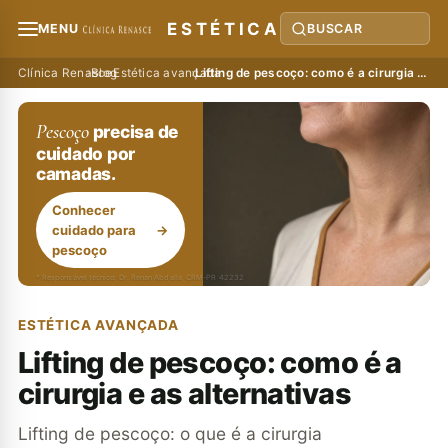
ESTÉTICA
MENU
BUSCAR
Clínica Renasce
›
Blog
›
Estética avançada
›
Lifting de pescoço: como é a cirurgia e as alternativas
Pescoço
precisa de
cuidado por
camadas.
Conhecer
cuidado para
→
pescoço
* Responsável técnico: Dr. Renan Abdalla, CRM-PR 42232
ESTÉTICA AVANÇADA
Lifting de pescoço: como é a
cirurgia e as alternativas
Lifting de pescoço: o que é a cirurgia