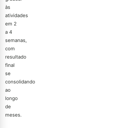
às
atividades
em 2
a 4
semanas,
com
resultado
final
se
consolidando
ao
longo
de
meses.