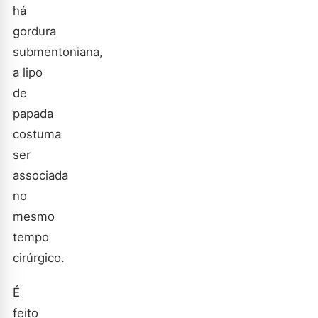
há
gordura
submentoniana,
a lipo
de
papada
costuma
ser
associada
no
mesmo
tempo
cirúrgico.
É
feito