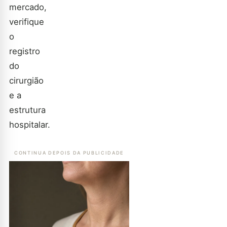
mercado,
verifique
o
registro
do
cirurgião
e a
estrutura
hospitalar.
CONTINUA DEPOIS DA PUBLICIDADE