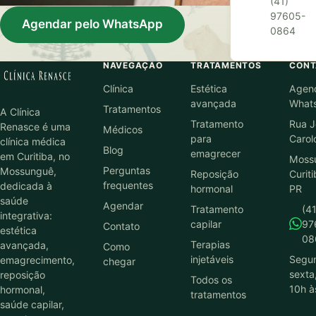
(41)
97605-
Agendar pelo WhatsApp
0864
NAVEGAÇÃO
TRATAMENTOS
CONT
Clínica
Estética
Agen
avançada
What
Tratamentos
A Clínica
Tratamento
Rua J
Renasce é uma
Médicos
para
Carol
clínica médica
Blog
emagrecer
em Curitiba, no
Moss
Perguntas
Mossunguê,
Reposição
Curiti
frequentes
dedicada à
hormonal
PR
saúde
Agendar
Tratamento
(41
integrativa:
capilar
97
Contato
estética
08
Terapias
avançada,
Como
injetáveis
Segu
emagrecimento,
chegar
sexta
reposição
Todos os
10h à
hormonal,
tratamentos
saúde capilar,