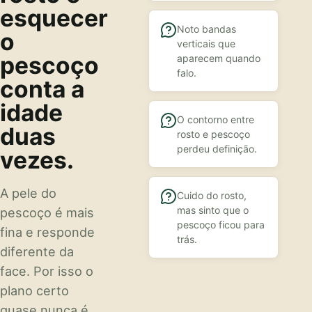
esquecer
Noto bandas
o
verticais que
pescoço
aparecem quando
falo.
conta a
idade
O contorno entre
duas
rosto e pescoço
perdeu definição.
vezes.
A pele do
Cuido do rosto,
mas sinto que o
pescoço é mais
pescoço ficou para
fina e responde
trás.
diferente da
face. Por isso o
plano certo
quase nunca é