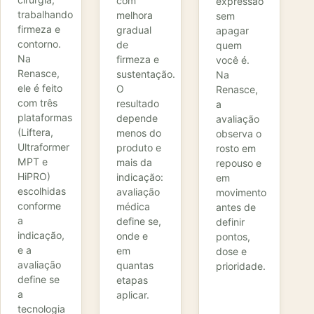
com
expressão
trabalhando
melhora
sem
firmeza e
gradual
apagar
contorno.
de
quem
Na
firmeza e
você é.
Renasce,
sustentação.
Na
ele é feito
O
Renasce,
com três
resultado
a
plataformas
depende
avaliação
(Liftera,
menos do
observa o
Ultraformer
produto e
rosto em
MPT e
mais da
repouso e
HiPRO)
indicação:
em
escolhidas
avaliação
movimento
conforme
médica
antes de
a
define se,
definir
indicação,
onde e
pontos,
e a
em
dose e
avaliação
quantas
prioridade.
define se
etapas
a
aplicar.
tecnologia