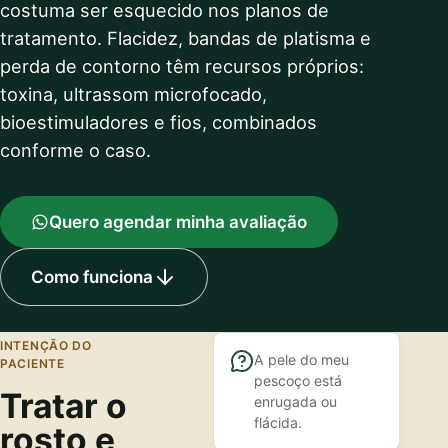
costuma ser esquecido nos planos de
tratamento. Flacidez, bandas de platisma e
perda de contorno têm recursos próprios:
toxina, ultrassom microfocado,
bioestimuladores e fios, combinados
conforme o caso.
Quero agendar minha avaliação
Como funciona
INTENÇÃO DO
A pele do meu
PACIENTE
pescoço está
Tratar o
enrugada ou
flácida.
rosto e