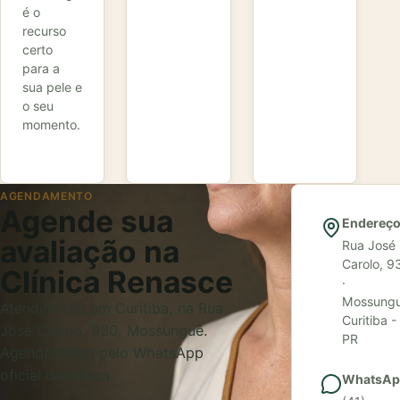
é o
recurso
certo
para a
sua pele e
o seu
momento.
AGENDAMENTO
Agende sua
Endereç
avaliação na
Rua José
Carolo, 9
Clínica Renasce
·
Mossungu
Atendimento em Curitiba, na Rua
Curitiba -
José Carolo, 930, Mossunguê.
PR
Agendamento pelo WhatsApp
oficial da clínica.
WhatsAp