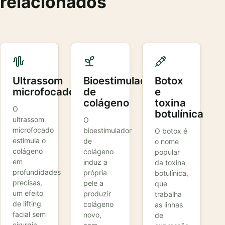
relacionados
Ultrassom
Bioestimuladores
Botox
microfocado
de
e
colágeno
toxina
O
botulínica
ultrassom
O
microfocado
bioestimulador
O botox é
estimula o
de
o nome
colágeno
colágeno
popular
em
induz a
da toxina
profundidades
própria
botulínica,
precisas,
pele a
que
um efeito
produzir
trabalha
de lifting
colágeno
as linhas
facial sem
novo,
de
cirurgia,