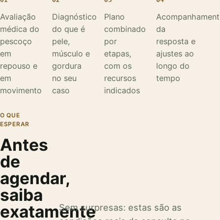
Avaliação
Diagnóstico
Plano
Acompanhament
médica do
do que é
combinado
da
pescoço
pele,
por
resposta e
em
músculo e
etapas,
ajustes ao
repouso e
gordura
com os
longo do
em
no seu
recursos
tempo
movimento
caso
indicados
O QUE
ESPERAR
Antes
de
agendar,
saiba
exatamente
Sem surpresas: estas são as