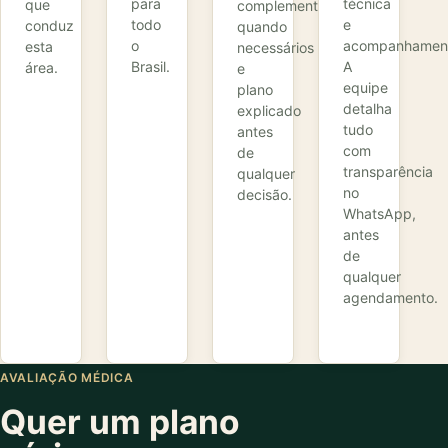
para
técnica
que
complementares
todo
e
conduz
quando
o
acompanhamen
esta
necessários
Brasil.
A
área.
e
equipe
plano
detalha
explicado
tudo
antes
com
de
transparência
qualquer
no
decisão.
WhatsApp,
antes
de
qualquer
agendamento.
AVALIAÇÃO MÉDICA
Quer um plano