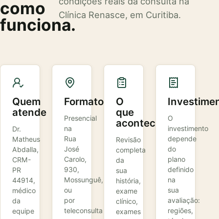
condições reais da consulta na
como
Clínica Renasce, em Curitiba.
funciona.
Quem
Formato
O
Investime
atende
que
Presencial
O
acontece
na
investimento
Dr.
Rua
depende
Matheus
Revisão
José
do
Abdalla,
completa
Carolo,
plano
CRM-
da
930,
definido
PR
sua
Mossunguê,
na
44914,
história,
ou
sua
médico
exame
por
avaliação:
da
clínico,
teleconsulta
regiões,
equipe
exames