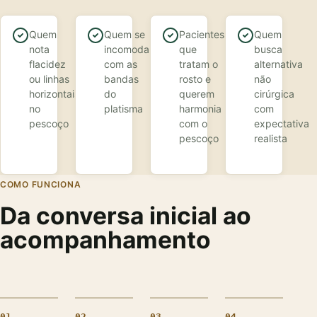
Quem
Quem se
Pacientes
Quem
nota
incomoda
que
busca
flacidez
com as
tratam o
alternativa
ou linhas
bandas
rosto e
não
horizontais
do
querem
cirúrgica
no
platisma
harmonia
com
pescoço
com o
expectativa
pescoço
realista
COMO FUNCIONA
Da conversa inicial ao
acompanhamento
01
02
03
04