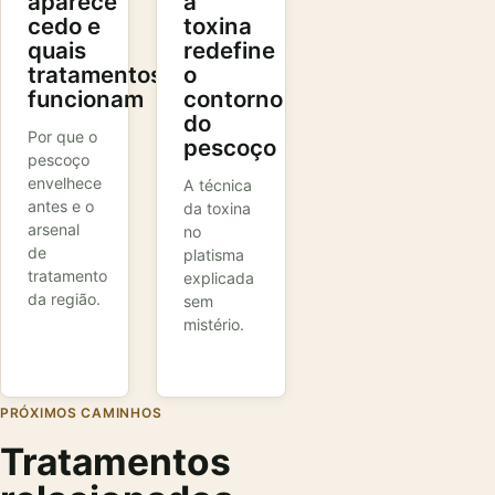
aparece
a
cedo e
toxina
quais
redefine
tratamentos
o
funcionam
contorno
do
Por que o
pescoço
pescoço
envelhece
A técnica
antes e o
da toxina
arsenal
no
de
platisma
tratamento
explicada
da região.
sem
mistério.
PRÓXIMOS CAMINHOS
Tratamentos