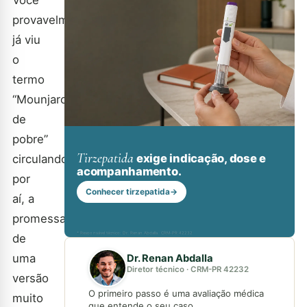
provavelmente
já viu
o
termo
“Mounjaro
de
pobre”
Tirzepatida
exige indicação, dose e
circulando
acompanhamento.
por
Conhecer tirzepatida
→
aí, a
promessa
* Responsável técnico: Dr. Renan Abdalla, CRM-PR 42232
de
uma
Dr. Renan Abdalla
Diretor técnico · CRM-PR 42232
versão
O primeiro passo é uma avaliação médica
muito
que entende o seu caso.