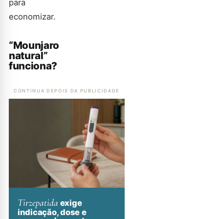
para
economizar.
“Mounjaro
natural”
funciona?
CONTINUA DEPOIS DA PUBLICIDADE
Tirzepatida
exige
indicação, dose e