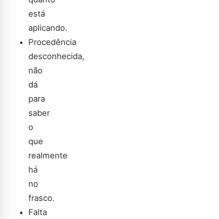
está
aplicando.
Procedência
desconhecida,
não
dá
para
saber
o
que
realmente
há
no
frasco.
Falta