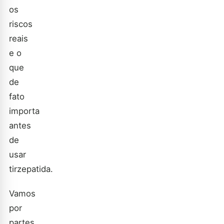
os
riscos
reais
e o
que
de
fato
importa
antes
de
usar
tirzepatida.
Vamos
por
partes,