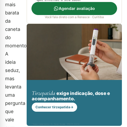
mais
Agendar avaliação
barata
Você fala direto com a Renasce · Curitiba
da
caneta
do
momento.
A
ideia
seduz,
mas
levanta
Tirzepatida
exige indicação, dose e
uma
acompanhamento.
pergunta
Conhecer tirzepatida
→
que
vale
* Responsável técnico: Dr. Renan Abdalla, CRM-PR 42232