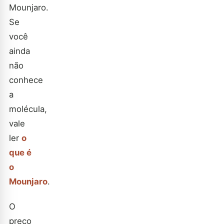
Mounjaro.
Se
você
ainda
não
conhece
a
molécula,
vale
ler
o
que é
o
Mounjaro
.
O
preço