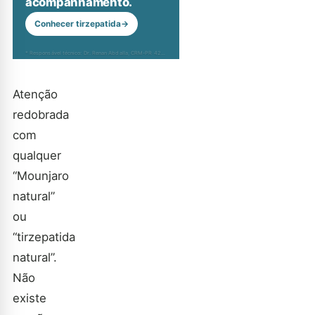
acompanhamento.
Conhecer tirzepatida
→
* Responsável técnico: Dr. Renan Abdalla, CRM-PR 42232
Atenção
redobrada
com
qualquer
“Mounjaro
natural”
ou
“tirzepatida
natural”.
Não
existe