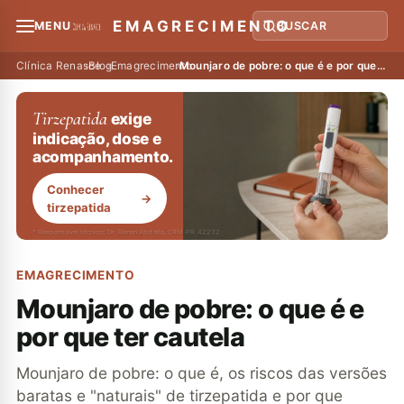
EMAGRECIMENTO
MENU
BUSCAR
Clínica Renasce
›
Blog
›
Emagrecimento
›
Mounjaro de pobre: o que é e por que ter cautela
Tirzepatida
exige
indicação, dose e
acompanhamento.
Conhecer
→
tirzepatida
* Responsável técnico: Dr. Renan Abdalla, CRM-PR 42232
EMAGRECIMENTO
Mounjaro de pobre: o que é e
por que ter cautela
Mounjaro de pobre: o que é, os riscos das versões
baratas e "naturais" de tirzepatida e por que