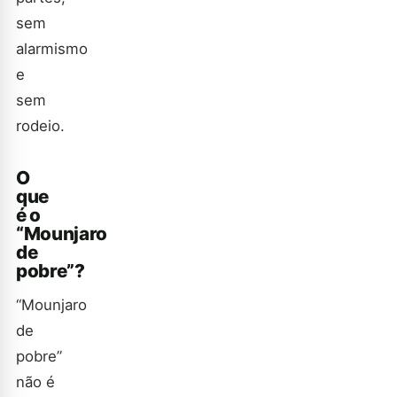
sem
alarmismo
e
sem
rodeio.
O
que
é o
“Mounjaro
de
pobre”?
“Mounjaro
de
pobre”
não é