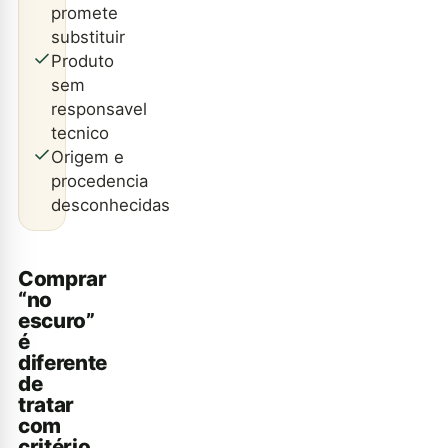
promete
substituir
Produto
sem
responsavel
tecnico
Origem e
procedencia
desconhecidas
Comprar
“no
escuro”
é
diferente
de
tratar
com
critério