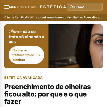
ESTÉTICA
MENU
BUSCAR
Clínica Renasce
›
Blog
›
Estética avançada
›
Preenchimento de olheiras ficou alto: por que e o que fazer
Olheira
não se
trata só olhando a
cor.
Conhecer
tratamento de
→
olheiras
* Responsável técnico: Dr. Renan Abdalla, CRM-PR 42232
ESTÉTICA AVANÇADA
Preenchimento de olheiras
ficou alto: por que e o que
fazer