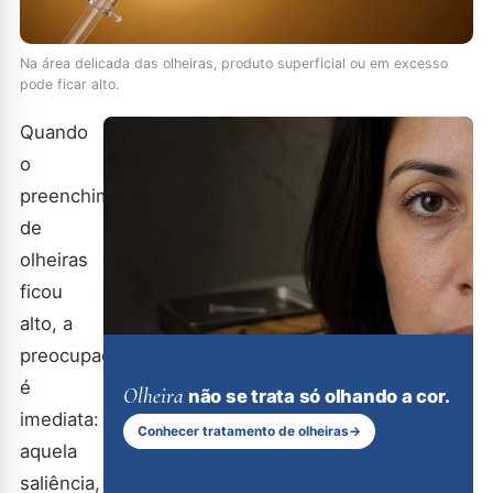
Na área delicada das olheiras, produto superficial ou em excesso
pode ficar alto.
Quando
o
preenchimento
de
olheiras
ficou
alto, a
preocupação
é
Olheira
não se trata só olhando a cor.
imediata:
Conhecer tratamento de olheiras
→
aquela
saliência,