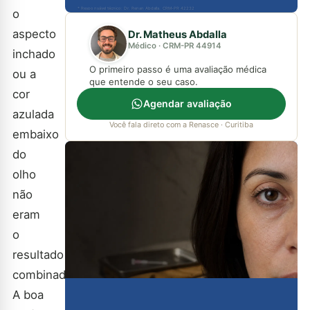
* Responsável técnico: Dr. Renan Abdalla, CRM-PR 42232
o
aspecto
Dr. Matheus Abdalla
Médico · CRM-PR 44914
inchado
O primeiro passo é uma avaliação médica
ou a
que entende o seu caso.
cor
Agendar avaliação
azulada
Você fala direto com a Renasce · Curitiba
embaixo
do
olho
não
eram
o
resultado
combinado.
A boa