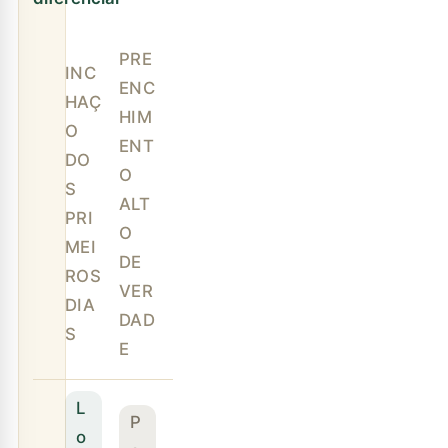
PRE
INC
ENC
HAÇ
HIM
O
ENT
DO
O
S
ALT
PRI
O
MEI
DE
ROS
VER
DIA
DAD
S
E
L
P
o