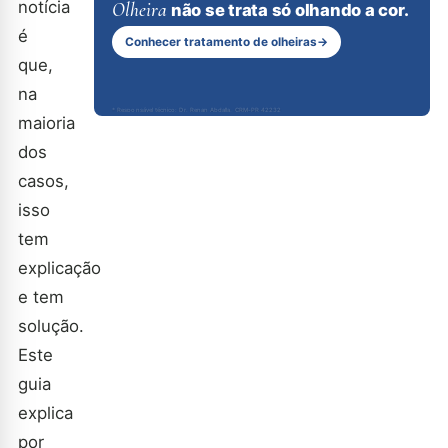
notícia
Olheira
não se trata só olhando a cor.
é
Conhecer tratamento de olheiras
→
que,
na
* Responsável técnico: Dr. Renan Abdalla, CRM-PR 42232
maioria
dos
casos,
isso
tem
explicação
e tem
solução.
Este
guia
explica
por