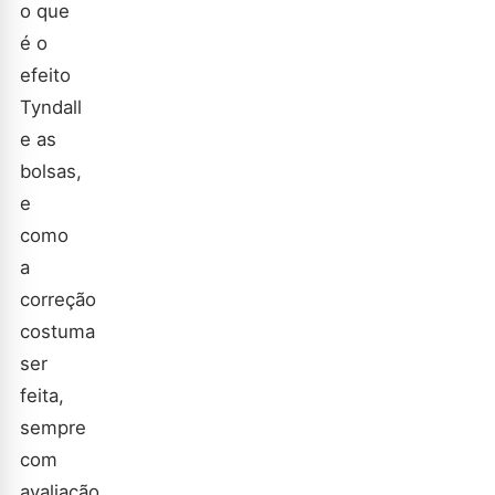
o que
é o
efeito
Tyndall
e as
bolsas,
e
como
a
correção
costuma
ser
feita,
sempre
com
avaliação,