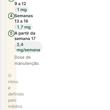
9 a 12
1 mg
Semanas
4
13 a 16
1,7 mg
A partir da
5
semana 17
2,4
mg/semana
Dose de
manutenção.
O
ritmo
é
definido
pelo
médico