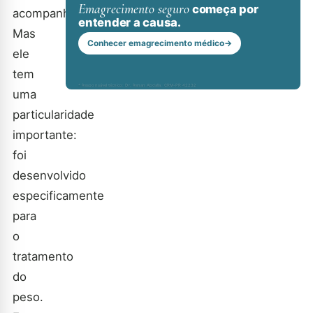
Emagrecimento seguro
começa por
acompanhamento.
entender a causa.
Mas
Conhecer emagrecimento médico
→
ele
tem
* Responsável técnico: Dr. Renan Abdalla, CRM-PR 42232
uma
particularidade
importante:
foi
desenvolvido
especificamente
para
o
tratamento
do
peso.