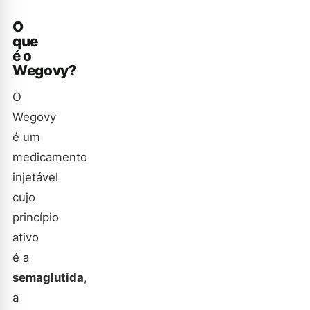
O
que
é o
Wegovy?
O
Wegovy
é um
medicamento
injetável
cujo
princípio
ativo
é a
semaglutida
,
a