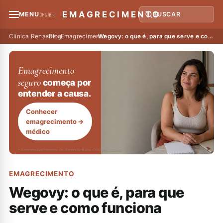
EMAGRECIMENTO
MENU
BUSCAR
Clínica Renasce
›
Blog
›
Emagrecimento
›
Wegovy: o que é, para que serve e como funciona
Emagrecimento
seguro
começa por
entender a causa.
Conhecer
emagrecimento
→
médico
* Responsável técnico: Dr. Renan Abdalla, CRM-PR 42232
EMAGRECIMENTO
Wegovy: o que é, para que
serve e como funciona