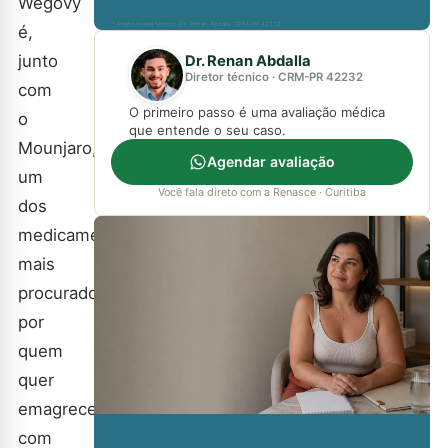
Wegovy
* Responsável técnico: Dr. Renan Abdalla, CRM-PR 42232
é,
junto
Dr. Renan Abdalla
Diretor técnico · CRM-PR 42232
com
O primeiro passo é uma avaliação médica
o
que entende o seu caso.
Mounjaro,
Agendar avaliação
um
Você fala direto com a Renasce · Curitiba
dos
medicamentos
mais
procurados
por
quem
quer
emagrecer
com