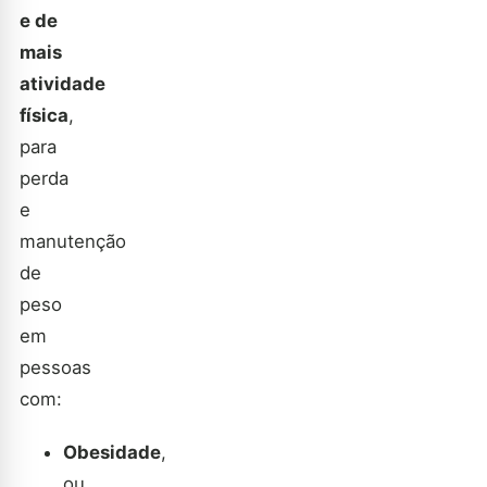
e de
mais
atividade
física
,
para
perda
e
manutenção
de
peso
em
pessoas
com:
Obesidade
,
ou