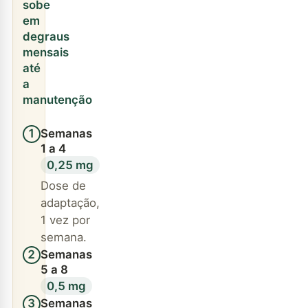
sobe
em
degraus
mensais
até
a
manutenção
Semanas
1
1 a 4
0,25 mg
Dose de
adaptação,
1 vez por
semana.
Semanas
2
5 a 8
0,5 mg
Semanas
3