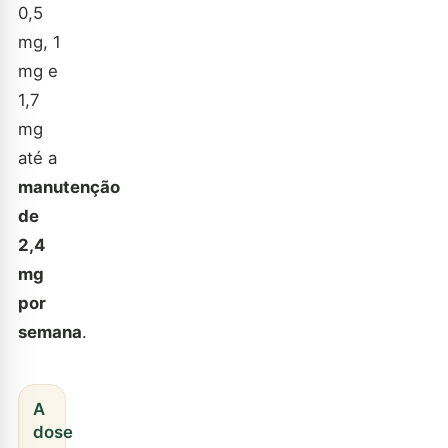
0,5
mg, 1
mg e
1,7
mg
até a
manutenção
de
2,4
mg
por
semana
.
A
dose