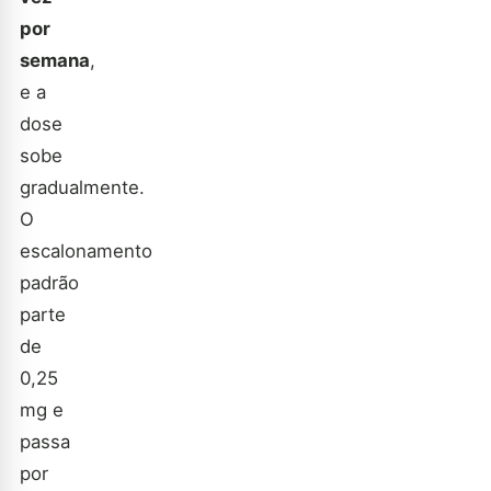
por
semana
,
e a
dose
sobe
gradualmente.
O
escalonamento
padrão
parte
de
0,25
mg e
passa
por