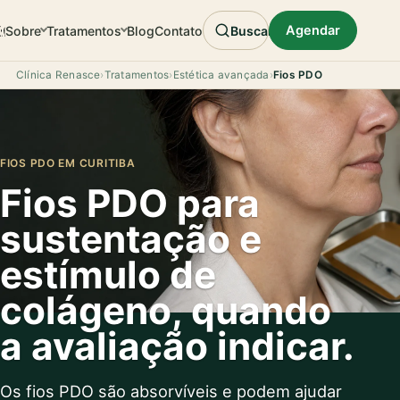
Agendar
Sobre
Tratamentos
Blog
Contato
Buscar
Clínica Renasce
›
Tratamentos
›
Estética avançada
›
Fios PDO
FIOS PDO EM CURITIBA
Fios PDO para
sustentação e
estímulo de
colágeno, quando
a avaliação indicar.
Os fios PDO são absorvíveis e podem ajudar