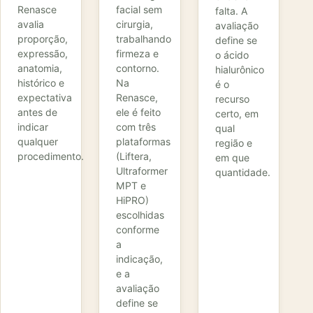
Renasce
facial sem
falta. A
avalia
cirurgia,
avaliação
proporção,
trabalhando
define se
expressão,
firmeza e
o ácido
anatomia,
contorno.
hialurônico
histórico e
Na
é o
expectativa
Renasce,
recurso
antes de
ele é feito
certo, em
indicar
com três
qual
qualquer
plataformas
região e
procedimento.
(Liftera,
em que
Ultraformer
quantidade.
MPT e
HiPRO)
escolhidas
conforme
a
indicação,
e a
avaliação
define se