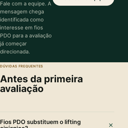
Fale com a equipe. A
mensagem chega
identificada como
interesse em fios
PDO para a avaliação
já começar
direcionada.
DÚVIDAS FREQUENTES
Antes da primeira
avaliação
Fios PDO substituem o lifting