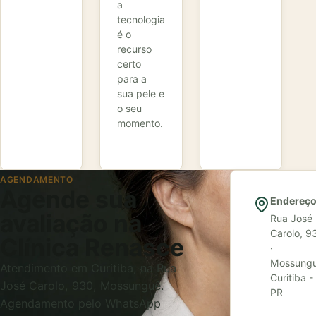
a
tecnologia
é o
recurso
certo
para a
sua pele e
o seu
momento.
AGENDAMENTO
Agende sua
Endereç
avaliação na
Rua José
Carolo, 9
Clínica Renasce
·
Mossungu
Atendimento em Curitiba, na Rua
Curitiba -
José Carolo, 930, Mossunguê.
PR
Agendamento pelo WhatsApp