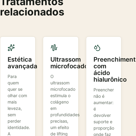
Tratamentos
relacionados
Estética
Ultrassom
Preenchiment
avançada
microfocado
com
ácido
Para
O
hialurônico
quem
ultrassom
quer se
microfocado
Preencher
olhar com
estimula o
não é
mais
colágeno
aumentar:
leveza,
em
é
sem
profundidades
devolver
perder
precisas,
suporte e
identidade.
um efeito
proporção
A
de lifting
onde faz