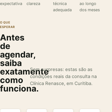
expectativa
clareza
técnica
ao longo
adequada
dos meses
O QUE
ESPERAR
Antes
de
agendar,
saiba
exatamente
Sem surpresas: estas são as
condições reais da consulta na
como
Clínica Renasce, em Curitiba.
funciona.