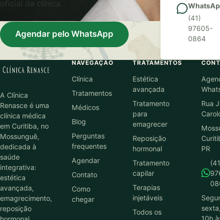
oficial da clínica.
WhatsAp
(41)
97605-
Agendar pelo WhatsApp
0864
NAVEGAÇÃO
TRATAMENTOS
CONT
Clínica
Estética
Agen
avançada
What
Tratamentos
A Clínica
Tratamento
Rua J
Renasce é uma
Médicos
para
Carol
clínica médica
Blog
emagrecer
em Curitiba, no
Moss
Perguntas
Mossunguê,
Reposição
Curiti
frequentes
dedicada à
hormonal
PR
saúde
Agendar
Tratamento
(41
integrativa:
capilar
97
Contato
estética
08
Terapias
avançada,
Como
injetáveis
Segu
emagrecimento,
chegar
sexta
reposição
Todos os
10h à
hormonal,