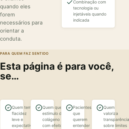
Combinação com
quando eles
tecnologia ou
forem
injetáveis quando
indicada
necessários para
orientar a
conduta.
PARA QUEM FAZ SENTIDO
Esta página é para você,
se…
Quem tem
Quem quer
Pacientes
Quem
flacidez
estímulo de
que
valoriza
leve e
colágeno
querem
transparênci
expectativa
com efeito
entender
sobre limites