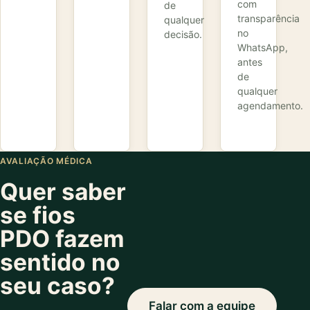
com
de
transparência
qualquer
no
decisão.
WhatsApp,
antes
de
qualquer
agendamento.
AVALIAÇÃO MÉDICA
Quer saber
se fios
PDO fazem
sentido no
seu caso?
Falar com a equipe