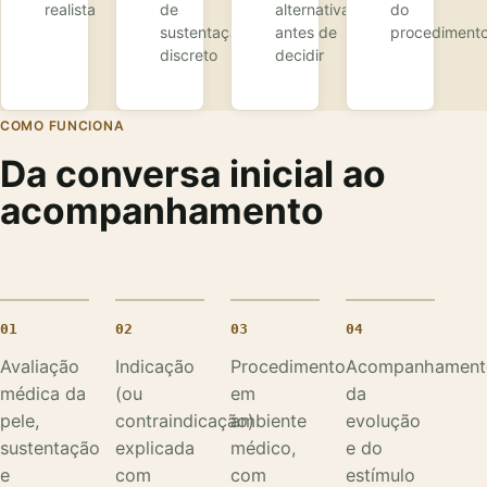
realista
de
alternativas
do
sustentação
antes de
procediment
discreto
decidir
COMO FUNCIONA
Da conversa inicial ao
acompanhamento
01
02
03
04
Avaliação
Indicação
Procedimento
Acompanhament
médica da
(ou
em
da
pele,
contraindicação)
ambiente
evolução
sustentação
explicada
médico,
e do
e
com
com
estímulo