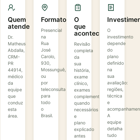
Quem
Formato
O
Investime
atende
que
Presencial
O
acontece
na
investimento
Dr.
Rua
depende
Matheus
Revisão
José
do
Abdalla,
completa
Carolo,
plano
CRM-
da
930,
definido
PR
sua
Mossunguê,
na
44914,
história,
ou
sua
médico
exame
por
avaliação:
da
clínico,
teleconsulta
regiões,
equipe
exames
para
técnica
que
complementares
todo
e
conduz
quando
o
acompanhamen
esta
necessários
Brasil.
A
área.
e
equipe
plano
detalha
explicado
tudo
antes