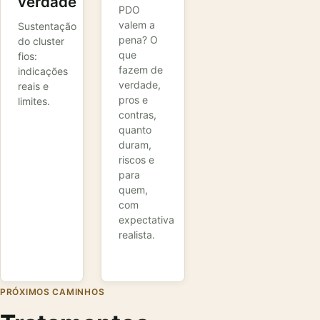
verdade
PDO
valem a
Sustentação
pena? O
do cluster
que
fios:
fazem de
indicações
verdade,
reais e
pros e
limites.
contras,
quanto
duram,
riscos e
para
quem,
com
expectativa
realista.
PRÓXIMOS CAMINHOS