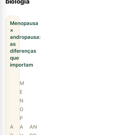
biologia
Menopausa
×
andropausa:
as
diferenças
que
importam
M
E
N
O
P
A
A
AN