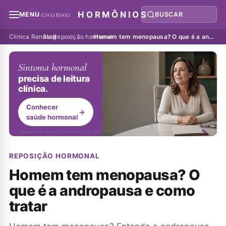
HORMÔNIOS
MENU
BUSCAR
Clínica Renasce
›
Blog
›
Reposição hormonal
›
Homem tem menopausa? O que é a andropausa e como tratar
Sintoma hormonal
precisa de leitura
clínica.
Conhecer
→
saúde hormonal
* Responsável técnico: Dr. Renan Abdalla, CRM-PR 42232
REPOSIÇÃO HORMONAL
Homem tem menopausa? O
que é a andropausa e como
tratar