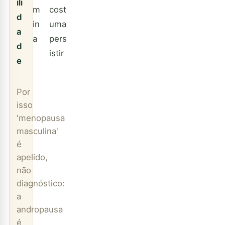
ili
m
cost
d
in
uma
a
a
pers
d
istir
e
Por
isso
'menopausa
masculina'
é
apelido,
não
diagnóstico:
a
andropausa
é