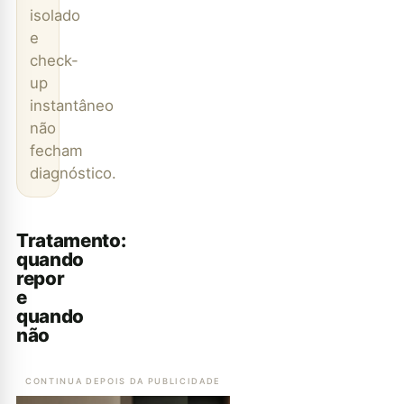
isolado
e
check-
up
instantâneo
não
fecham
diagnóstico.
Tratamento:
quando
repor
e
quando
não
CONTINUA DEPOIS DA PUBLICIDADE