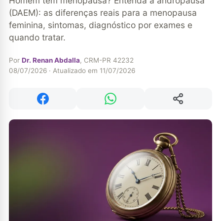
Homem tem menopausa? Entenda a andropausa
(DAEM): as diferenças reais para a menopausa
feminina, sintomas, diagnóstico por exames e
quando tratar.
Por
Dr. Renan Abdalla
, CRM-PR 42232
08/07/2026 · Atualizado em 11/07/2026
Compartilhar
Compartilhar no Facebook
Compartilhar no WhatsApp