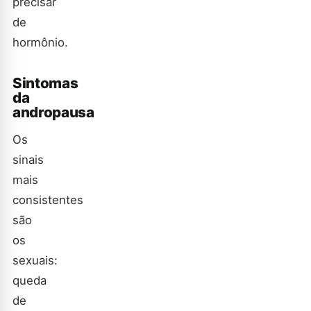
precisar
de
hormônio.
Sintomas
da
andropausa
Os
sinais
mais
consistentes
são
os
sexuais:
queda
de