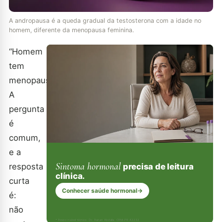
A andropausa é a queda gradual da testosterona com a idade no
homem, diferente da menopausa feminina.
“Homem
tem
menopausa?”
A
pergunta
é
comum,
e a
Sintoma hormonal
precisa de leitura
resposta
clínica.
curta
Conhecer saúde hormonal
→
é:
não
* Responsável técnico: Dr. Renan Abdalla, CRM-PR 42232