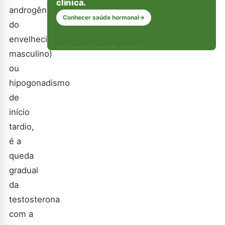
clínica.
androgênica
Conhecer saúde hormonal
→
do
envelhecimento
* Responsável técnico: Dr. Renan Abdalla, CRM-PR 42232
masculino)
ou
hipogonadismo
de
início
tardio,
é a
queda
gradual
da
testosterona
com a