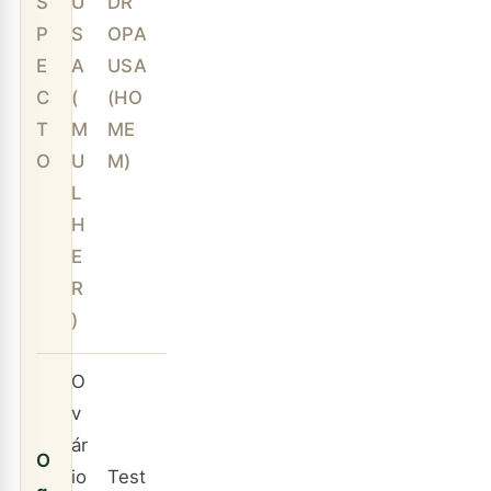
S
U
DR
P
S
OPA
E
A
USA
C
(
(HO
T
M
ME
O
U
M)
L
H
E
R
)
O
v
ár
O
io
Test