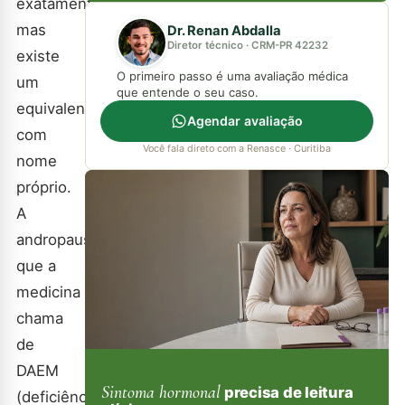
exatamente,
mas
Dr. Renan Abdalla
Diretor técnico · CRM-PR 42232
existe
O primeiro passo é uma avaliação médica
um
que entende o seu caso.
equivalente
Agendar avaliação
com
Você fala direto com a Renasce · Curitiba
nome
próprio.
A
andropausa,
que a
medicina
chama
de
DAEM
Sintoma hormonal
precisa de leitura
(deficiência