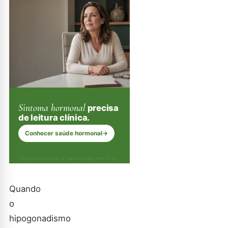
Sintoma hormonal
precisa
de leitura clínica.
Conhecer saúde hormonal
→
* Responsável técnico: Dr. Renan Abdalla, CRM-PR 42232
Quando
o
hipogonadismo