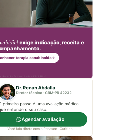
nabidiol
exige indicação, receita e
ompanhamento.
onhecer terapia canabinoide
→
nsável técnico: Dr. Renan Abdalla, CRM-PR 42232
Dr. Renan Abdalla
Diretor técnico · CRM-PR 42232
O primeiro passo é uma avaliação médica
que entende o seu caso.
Agendar avaliação
Você fala direto com a Renasce · Curitiba