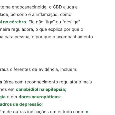
istema endocanabinoide, o CBD ajuda a
edade, ao sono e à inflamação, como
ol no cérebro
. Ele não “liga” ou “desliga”
eira reguladora, o que explica por que o
soa para pessoa, e por que o acompanhamento
aus diferentes de evidência, incluem:
a
(área com reconhecimento regulatório mais
hamos em
canabidiol na epilepsia
;
gia
e em
dores neuropáticas
;
adros de depressão
;
lém de outras indicações em estudo como
o