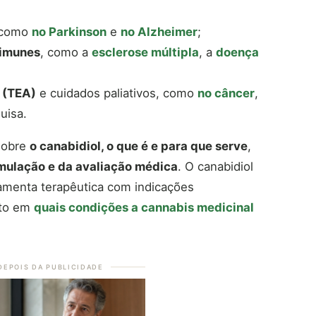
 como
no Parkinson
e
no Alzheimer
;
oimunes
, como a
esclerose múltipla
, a
doença
 (TEA)
e cuidados paliativos, como
no câncer
,
uisa.
sobre
o canabidiol, o que é e para que serve
,
rmulação e da avaliação médica
. O canabidiol
ramenta terapêutica com indicações
eto em
quais condições a cannabis medicinal
DEPOIS DA PUBLICIDADE