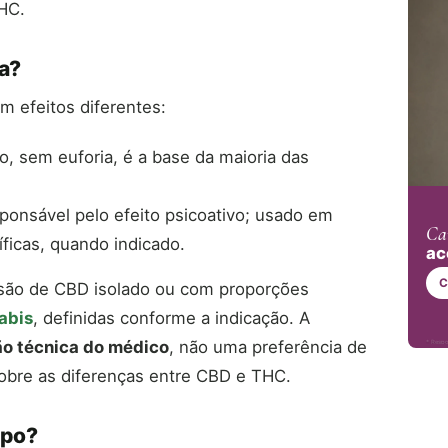
THC.
a?
m efeitos diferentes:
o, sem euforia, é a base da maioria das
ponsável pelo efeito psicoativo; usado em
Ca
ficas, quando indicado.
ac
C
l são de CBD isolado ou com proporções
abis
, definidas conforme a indicação. A
ão técnica do médico
, não uma preferência de
* Respo
sobre as diferenças entre CBD e THC.
rpo?