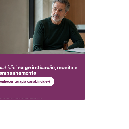
nabidiol
exige indicação, receita e
ompanhamento.
onhecer terapia canabinoide
→
nsável técnico: Dr. Renan Abdalla, CRM-PR 42232