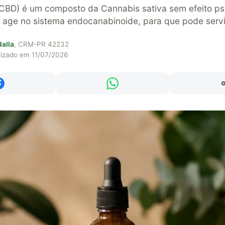
(CBD) é um composto da Cannabis sativa sem efeito psi
 age no sistema endocanabinoide, para que pode servi
dalla
, CRM-PR 42232
lizado em 11/07/2026
Compartilhar no Facebook
Compartilhar no WhatsAp