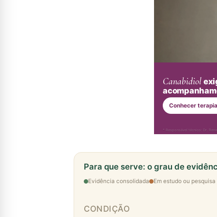
Canabidiol
exi
acompanhame
Conhecer terapi
* Responsável técnico: Dr. Re
Para que serve: o grau de evidênc
Evidência consolidada
Em estudo ou pesquisa
CONDIÇÃO