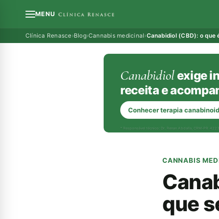
MENU
Clínica Renasce
›
Blog
›
Cannabis medicinal
›
Canabidiol (CBD): o que 
Canabidiol
exige i
receita e acomp
Conhecer terapia canabinoi
* Responsável técnico: Dr. Renan Abdalla, CRM-PR 422
CANNABIS MED
Canab
que s