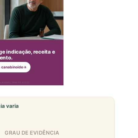
ge indicação, receita e
nto.
a canabinoide
→
nan Abdalla, CRM-PR 42232
ia varia
GRAU DE EVIDÊNCIA