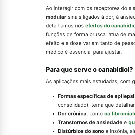
Ao interagir com os receptores do s
modular
sinais ligados à dor, à ansi
detalhamos nos
efeitos do canabidi
funções de forma brusca: atua de man
efeito e a dose variam tanto de pes
médico é essencial para ajustar.
Para que serve o canabidiol?
As aplicações mais estudadas, com gr
Formas específicas de epilepsi
consolidado), tema que detal
Dor crônica
, como
na fibromial
Transtornos de ansiedade
e
qu
Distúrbios do sono
e insônia, a