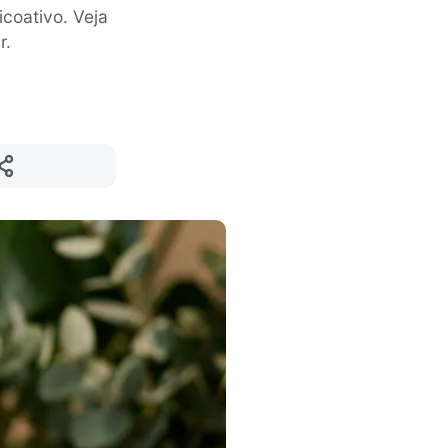
coativo. Veja
r.
Compartilhar
p