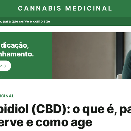
CANNABIS MEDICINAL
é, para que serve e como age
ndicação,
anhamento.
de
→
32
ICINAL
idiol (CBD): o que é, p
erve e como age