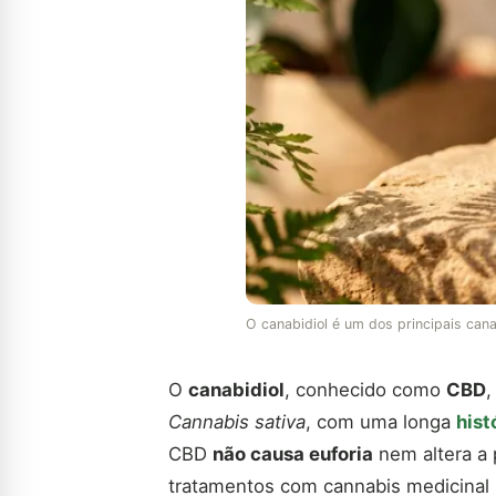
O canabidiol é um dos principais can
O
canabidiol
, conhecido como
CBD
,
Cannabis sativa
, com uma longa
hist
CBD
não causa euforia
nem altera a 
tratamentos com cannabis medicinal 