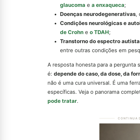
glaucoma
e
a enxaqueca
;
Doenças neurodegenerativas
,
Condições neurológicas e aut
de Crohn
e
o TDAH
;
Transtorno do espectro autista
entre outras condições em pesq
A resposta honesta para a pergunta 
é:
depende do caso, da dose, da fo
não é uma cura universal. É uma fer
específicas. Veja o panorama compl
pode tratar
.
CONTINUA 