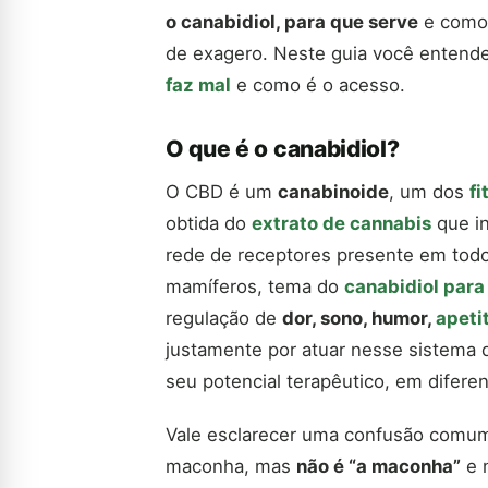
o canabidiol, para que serve
e como 
de exagero. Neste guia você entende 
faz mal
e como é o acesso.
O que é o canabidiol?
O CBD é um
canabinoide
, um dos
f
obtida do
extrato de cannabis
que i
rede de receptores presente em tod
mamíferos, tema do
canabidiol para
regulação de
dor, sono, humor,
apeti
justamente por atuar nesse sistema 
seu potencial terapêutico, em diferen
Vale esclarecer uma confusão comum: 
maconha, mas
não é “a maconha”
e 