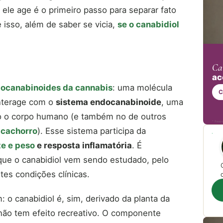
ele age é o primeiro passo para separar fato
isso, além de saber se vicia,
se o canabidiol
Ca
ac
itocanabinoides da cannabis
: uma molécula
C
nterage com o
sistema endocanabinoide
, uma
o o corpo humano (e também no de outros
* Respo
 cachorro
). Esse sistema participa da
te e peso
e resposta inflamatória
. É
que o canabidiol vem sendo estudado, pelo
tes condições clínicas.
o canabidiol é, sim, derivado da planta da
não tem efeito recreativo. O componente