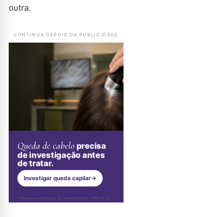
outra.
CONTINUA DEPOIS DA PUBLICIDADE
Queda de cabelo
precisa
de investigação antes
de tratar.
Investigar queda capilar
→
* Responsável técnico: Dr. Renan Abdalla, CRM-PR 42232