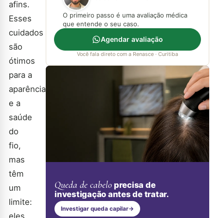
afins.
O primeiro passo é uma avaliação médica
Esses
que entende o seu caso.
cuidados
Agendar avaliação
são
Você fala direto com a Renasce · Curitiba
ótimos
para a
aparência
e a
saúde
do
fio,
mas
têm
Queda de cabelo
precisa de
um
investigação antes de tratar.
limite:
Investigar queda capilar
→
eles