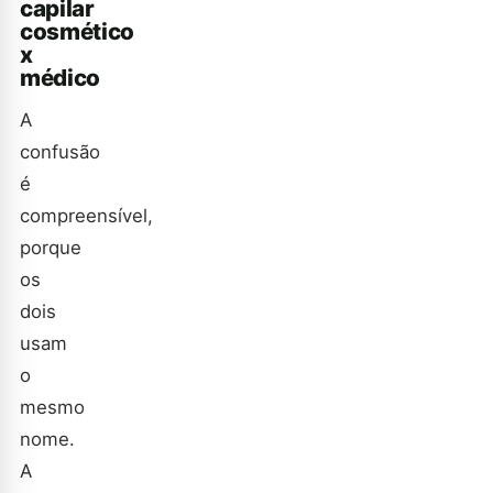
capilar
cosmético
x
médico
A
confusão
é
compreensível,
porque
os
dois
usam
o
mesmo
nome.
A