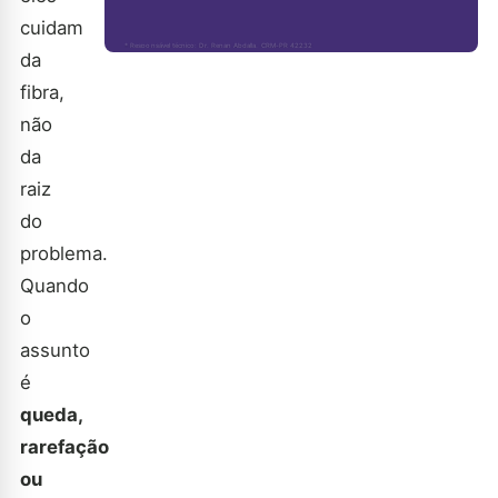
cuidam
* Responsável técnico: Dr. Renan Abdalla, CRM-PR 42232
da
fibra,
não
da
raiz
do
problema.
Quando
o
assunto
é
queda,
rarefação
ou