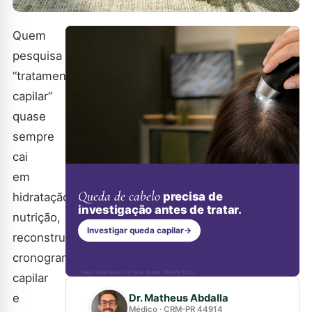
Quem
pesquisa
“tratamento
capilar”
quase
sempre
cai
em
Queda de cabelo
precisa de
hidratação,
investigação antes de tratar.
nutrição,
Investigar queda capilar
→
reconstrução,
cronograma
* Responsável técnico: Dr. Renan Abdalla, CRM-PR 42232
capilar
e
Dr. Matheus Abdalla
Médico · CRM-PR 44914