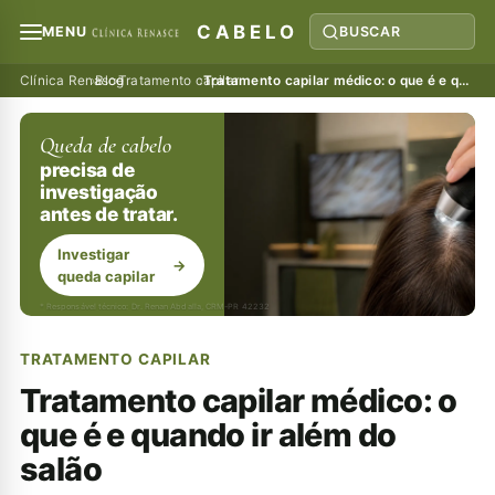
CABELO
MENU
BUSCAR
Clínica Renasce
›
Blog
›
Tratamento capilar
›
Tratamento capilar médico: o que é e quando ir além do salão
Queda de cabelo
precisa de
investigação
antes de tratar.
Investigar
→
queda capilar
* Responsável técnico: Dr. Renan Abdalla, CRM-PR 42232
TRATAMENTO CAPILAR
Tratamento capilar médico: o
que é e quando ir além do
salão