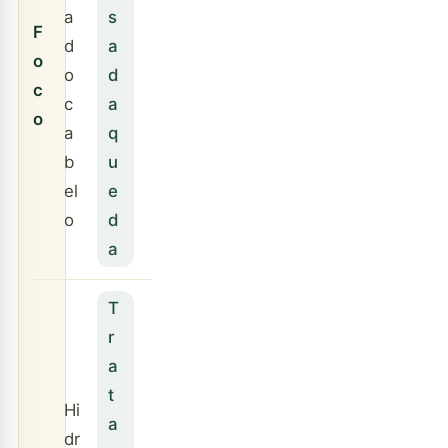
a
s
F
d
a
o
o
d
c
c
a
o
a
q
b
u
el
e
o
d
a
T
r
a
t
Hi
a
dr