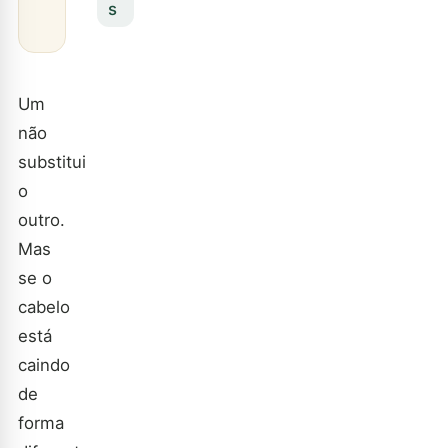
s
Um
não
substitui
o
outro.
Mas
se o
cabelo
está
caindo
de
forma