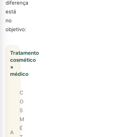
diferença
está
no
objetivo:
Tratamento
cosmético
×
médico
C
O
S
M
É
A
T