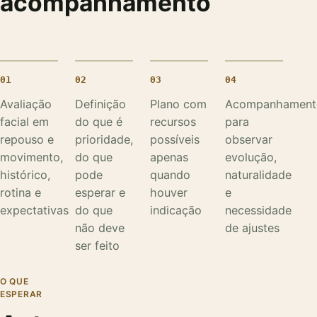
acompanhamento
01
02
03
04
Avaliação
Definição
Plano com
Acompanhament
facial em
do que é
recursos
para
repouso e
prioridade,
possíveis
observar
movimento,
do que
apenas
evolução,
histórico,
pode
quando
naturalidade
rotina e
esperar e
houver
e
expectativas
do que
indicação
necessidade
não deve
de ajustes
ser feito
O QUE
ESPERAR