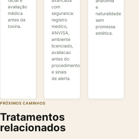
facial e
avancada
anatomia
avaliação
com
e
médica
seguranca:
naturalidade
antes da
registro
sem
toxina.
medico,
promessa
ANVISA,
estética.
ambiente
licenciado,
avaliacao
antes do
procedimento
e sinais
de alerta.
PRÓXIMOS CAMINHOS
Tratamentos
relacionados