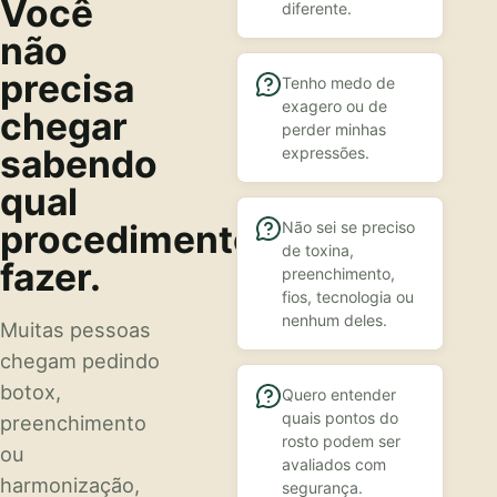
Você
diferente.
não
precisa
Tenho medo de
exagero ou de
chegar
perder minhas
sabendo
expressões.
qual
procedimento
Não sei se preciso
de toxina,
fazer.
preenchimento,
fios, tecnologia ou
nenhum deles.
Muitas pessoas
chegam pedindo
botox,
Quero entender
quais pontos do
preenchimento
rosto podem ser
ou
avaliados com
harmonização,
segurança.