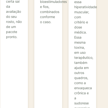
certa sai
bioestimuladores
essa
da
e fios,
hiperatividade
avaliação
combinados
muscular,
do seu
conforme
com
rosto, não
o caso.
critério e
de um
dose
pacote
médica.
pronto.
Essa
mesma
toxina,
em uso
terapêutico,
também
ajuda em
outros
quadros,
como a
enxaqueca
crônica e
a
sudorese