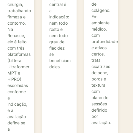
de
cirurgia,
central é
colágeno.
trabalhando
a
Em
firmeza e
indicação:
ambiente
contorno.
nem todo
médico,
Na
rosto e
com
Renasce,
nem todo
profundidade
ele é feito
grau de
e ativos
com três
flacidez
certos,
plataformas
se
trata
(Liftera,
beneficiam
cicatrizes
Ultraformer
deles.
de acne,
MPT e
poros e
HiPRO)
textura,
escolhidas
com
conforme
plano de
a
sessões
indicação,
definido
e a
por
avaliação
avaliação.
define se
a