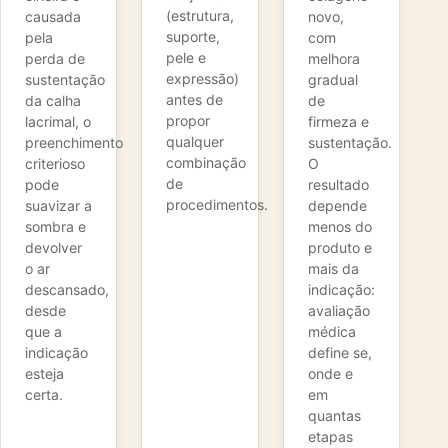
(estrutura,
causada
novo,
suporte,
pela
com
pele e
perda de
melhora
expressão)
sustentação
gradual
antes de
da calha
de
propor
lacrimal, o
firmeza e
qualquer
preenchimento
sustentação.
combinação
criterioso
O
de
pode
resultado
procedimentos.
suavizar a
depende
sombra e
menos do
devolver
produto e
o ar
mais da
descansado,
indicação:
desde
avaliação
que a
médica
indicação
define se,
esteja
onde e
certa.
em
quantas
etapas