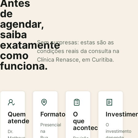
Antes
de
agendar,
saiba
exatamente
Sem surpresas: estas são as
condições reais da consulta na
como
Clínica Renasce, em Curitiba.
funciona.
Quem
Formato
O
Investime
atende
que
Presencial
O
acontece
na
investimento
Dr.
Rua
depende
Matheus