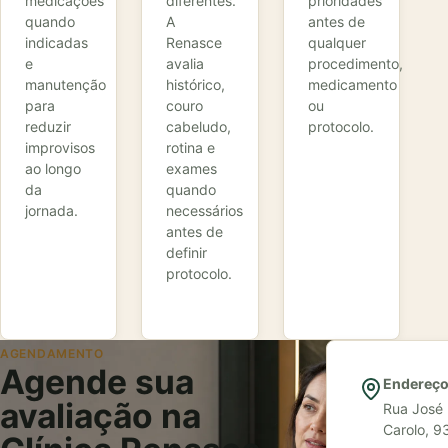
medicações
diferentes.
prioridades
quando
A
antes de
indicadas
Renasce
qualquer
e
avalia
procedimento,
manutenção
histórico,
medicamento
para
couro
ou
reduzir
cabeludo,
protocolo.
improvisos
rotina e
ao longo
exames
da
quando
jornada.
necessários
antes de
definir
protocolo.
AGENDAMENTO
Agende sua
Endereç
avaliação na
Rua José
Carolo, 9