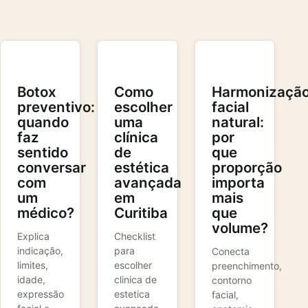
Botox
Como
Harmonizaçã
preventivo:
escolher
facial
quando
uma
natural:
faz
clínica
por
sentido
de
que
conversar
estética
proporção
com
avançada
importa
um
em
mais
médico?
Curitiba
que
volume?
Explica
Checklist
indicação,
para
Conecta
limites,
escolher
preenchimento,
idade,
clinica de
contorno
expressão
estetica
facial,