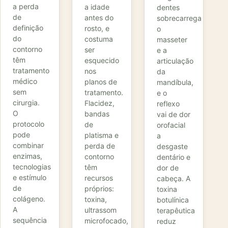
a perda
a idade
dentes
de
antes do
sobrecarrega
definição
rosto, e
o
do
costuma
masseter
contorno
ser
e a
têm
esquecido
articulação
tratamento
nos
da
médico
planos de
mandíbula,
sem
tratamento.
e o
cirurgia.
Flacidez,
reflexo
O
bandas
vai de dor
protocolo
de
orofacial
pode
platisma e
a
combinar
perda de
desgaste
enzimas,
contorno
dentário e
tecnologias
têm
dor de
e estímulo
recursos
cabeça. A
de
próprios:
toxina
colágeno.
toxina,
botulínica
A
ultrassom
terapêutica
sequência
microfocado,
reduz