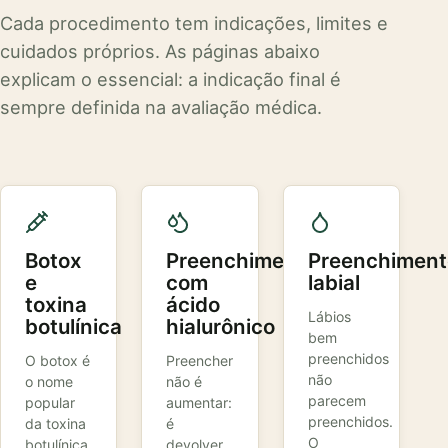
Cada procedimento tem indicações, limites e
cuidados próprios. As páginas abaixo
explicam o essencial: a indicação final é
sempre definida na avaliação médica.
Botox
Preenchimento
Preenchiment
e
com
labial
toxina
ácido
Lábios
botulínica
hialurônico
bem
preenchidos
O botox é
Preencher
não
o nome
não é
parecem
popular
aumentar:
preenchidos.
da toxina
é
O
botulínica,
devolver