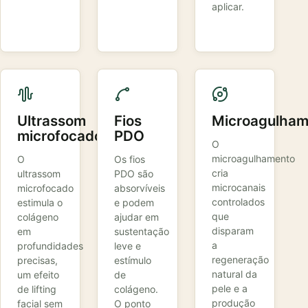
aplicar.
Ultrassom
Fios
Microagulham
microfocado
PDO
O
microagulhamento
O
Os fios
cria
ultrassom
PDO são
microcanais
microfocado
absorvíveis
controlados
estimula o
e podem
que
colágeno
ajudar em
disparam
em
sustentação
a
profundidades
leve e
regeneração
precisas,
estímulo
natural da
um efeito
de
pele e a
de lifting
colágeno.
produção
facial sem
O ponto