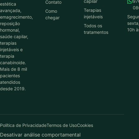
capilar
97
Contato
estética
08
Terapias
avançada,
Como
injetáveis
Segu
emagrecimento,
chegar
sexta
reposição
Todos os
10h à
hormonal,
tratamentos
saúde capilar,
terapias
injetáveis e
terapia
canabinoide.
Mais de 8 mil
pacientes
atendidos
desde 2019.
Política de Privacidade
Termos de Uso
Cookies
Desativar análise comportamental