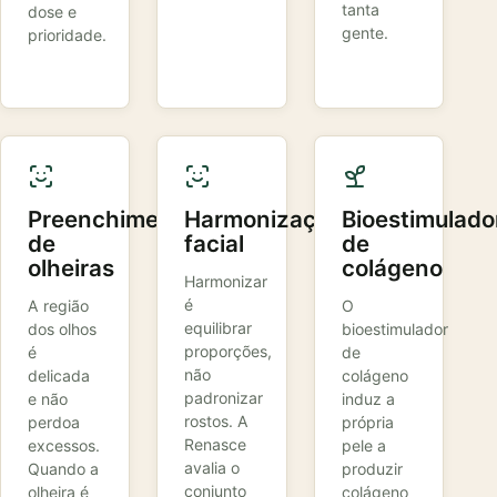
tanta
dose e
gente.
prioridade.
Preenchimento
Harmonização
Bioestimulado
de
facial
de
olheiras
colágeno
Harmonizar
é
A região
O
equilibrar
dos olhos
bioestimulador
proporções,
é
de
não
delicada
colágeno
padronizar
e não
induz a
rostos. A
perdoa
própria
Renasce
excessos.
pele a
avalia o
Quando a
produzir
conjunto
olheira é
colágeno