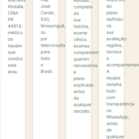
Revisão
José
do
Abdalla,
completa
Carolo,
plano
CRM-
da
930,
definido
PR
sua
Mossunguê,
na
44914,
história,
ou
sua
médico
exame
por
avaliação:
da
clínico,
teleconsulta
regiões,
equipe
exames
para
técnica
que
complementares
todo
e
conduz
quando
o
acompanhamen
esta
necessários
Brasil.
A
área.
e
equipe
plano
detalha
explicado
tudo
antes
com
de
transparência
qualquer
no
decisão.
WhatsApp,
antes
de
qualquer