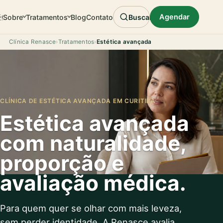
Agendar
Sobre
Tratamentos
Blog
Contato
Buscar
Clínica Renasce
›
Tratamentos
›
Estética avançada
CLÍNICA DE ESTÉTICA AVANÇADA EM CURITIBA
Estética avançada
com naturalidade,
proporção e
avaliação médica.
Para quem quer se olhar com mais leveza,
sem perder identidade. A Renasce avalia