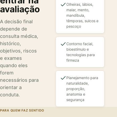
entrar na
Olheiras, lábios,
avaliação
malar, mento,
mandíbula,
A decisão final
têmporas, sulcos e
pescoço
depende de
consulta médica,
histórico,
Contorno facial,
bioestímulo e
objetivos, riscos
tecnologias para
e exames
firmeza
quando eles
forem
Planejamento para
necessários para
naturalidade,
orientar a
proporção,
conduta.
anatomia e
segurança
PARA QUEM FAZ SENTIDO