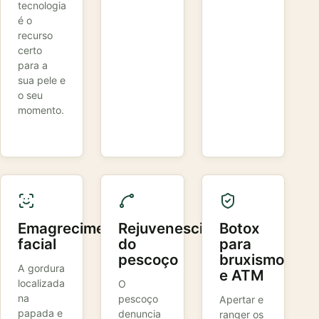
tecnologia
é o
recurso
certo
para a
sua pele e
o seu
momento.
Emagrecimento
Rejuvenescimento
Botox
facial
do
para
pescoço
bruxismo
A gordura
e ATM
localizada
O
na
pescoço
Apertar e
papada e
denuncia
ranger os