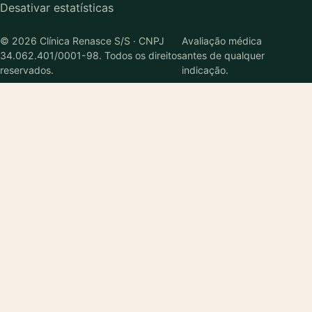
Desativar estatísticas
© 2026 Clínica Renasce S/S · CNPJ
Avaliação médica
34.062.401/0001-98. Todos os direitos
antes de qualquer
reservados.
indicação.