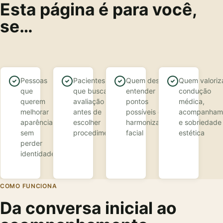
Esta página é para você,
se…
Pessoas
Pacientes
Quem deseja
Quem valoriz
que
que buscam
entender
condução
querem
avaliação
pontos
médica,
melhorar
antes de
possíveis de
acompanham
aparência
escolher
harmonização
e sobriedade
sem
procedimento
facial
estética
perder
identidade
COMO FUNCIONA
Da conversa inicial ao