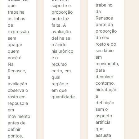
trabalho
que
suporte e
da
trabalha
proporção
Renasce
as linhas
onde faz
parte da
de
falta. A
proporção
expressão
avaliação
do seu
sem
define se
rosto e do
apagar
o ácido
seu lábio
quem
hialurônico
em
você é.
é o
movimento,
Na
recurso
para
Renasce,
certo, em
devolver
a
qual
contorno,
avaliação
região e
hidratação
observa o
em que
e
rosto em
quantidade.
definição
repouso e
sem o
em
aspecto
movimento
artificial
antes de
que
definir
assusta
pontos,