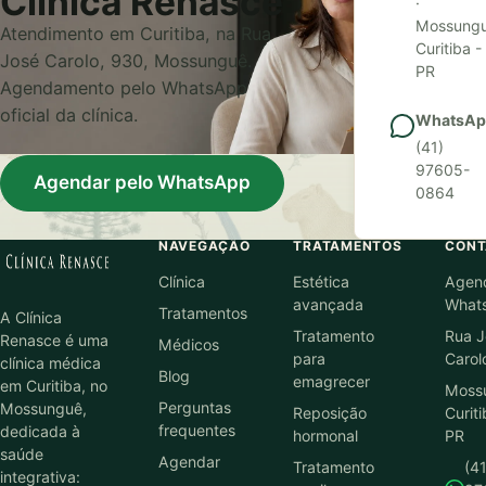
Clínica Renasce
·
Mossungu
Atendimento em Curitiba, na Rua
Curitiba -
José Carolo, 930, Mossunguê.
PR
Agendamento pelo WhatsApp
oficial da clínica.
WhatsAp
(41)
97605-
Agendar pelo WhatsApp
0864
NAVEGAÇÃO
TRATAMENTOS
CONT
Clínica
Estética
Agen
avançada
What
Tratamentos
A Clínica
Tratamento
Rua J
Renasce é uma
Médicos
para
Carol
clínica médica
Blog
emagrecer
em Curitiba, no
Moss
Perguntas
Mossunguê,
Reposição
Curiti
frequentes
dedicada à
hormonal
PR
saúde
Agendar
Tratamento
(41
integrativa: