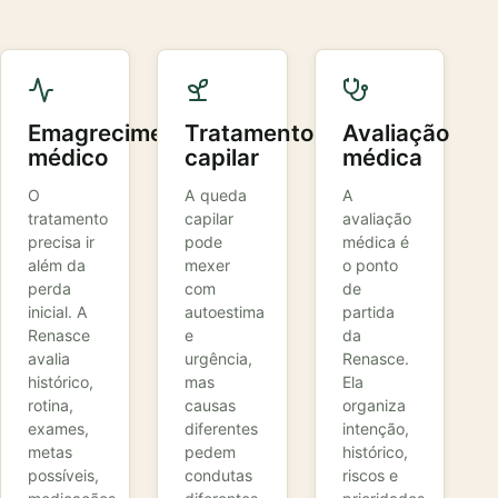
Emagrecimento
Tratamento
Avaliação
médico
capilar
médica
O
A queda
A
tratamento
capilar
avaliação
precisa ir
pode
médica é
além da
mexer
o ponto
perda
com
de
inicial. A
autoestima
partida
Renasce
e
da
avalia
urgência,
Renasce.
histórico,
mas
Ela
rotina,
causas
organiza
exames,
diferentes
intenção,
metas
pedem
histórico,
possíveis,
condutas
riscos e