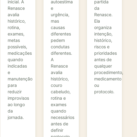
inicial. A
autoestima
partida
Renasce
e
da
avalia
urgência,
Renasce.
histórico,
mas
Ela
rotina,
causas
organiza
exames,
diferentes
intenção,
metas
pedem
histórico,
possíveis,
condutas
riscos e
medicações
diferentes.
prioridades
quando
A
antes de
indicadas
Renasce
qualquer
e
avalia
procedimento,
manutenção
histórico,
medicamento
para
couro
ou
reduzir
cabeludo,
protocolo.
improvisos
rotina e
ao longo
exames
da
quando
jornada.
necessários
antes de
definir
protocolo.