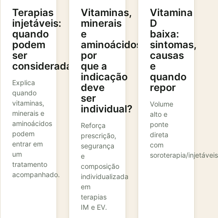
Terapias
Vitaminas,
Vitamina
injetáveis:
minerais
D
quando
e
baixa:
podem
aminoácidos:
sintomas,
ser
por
causas
consideradas?
que a
e
indicação
quando
Explica
deve
repor
quando
ser
vitaminas,
Volume
individual?
minerais e
alto e
aminoácidos
ponte
Reforça
podem
direta
prescrição,
entrar em
com
segurança
um
soroterapia/injetáveis
e
tratamento
composição
acompanhado.
individualizada
em
terapias
IM e EV.