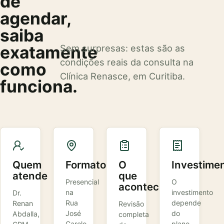
de
agendar,
saiba
exatamente
Sem surpresas: estas são as
condições reais da consulta na
como
Clínica Renasce, em Curitiba.
funciona.
Quem
Formato
O
Investime
atende
que
Presencial
O
acontece
na
investimento
Dr.
Rua
depende
Renan
Revisão
José
do
Abdalla,
completa
Carolo,
plano