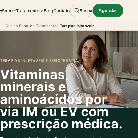
Agendar
Sobre
Tratamentos
Blog
Contato
Buscar
Clínica Renasce
›
Tratamentos
›
Terapias injetáveis
TERAPIAS INJETÁVEIS E SOROTERAPIA
Vitaminas,
minerais e
aminoácidos por
via IM ou EV com
prescrição médica.