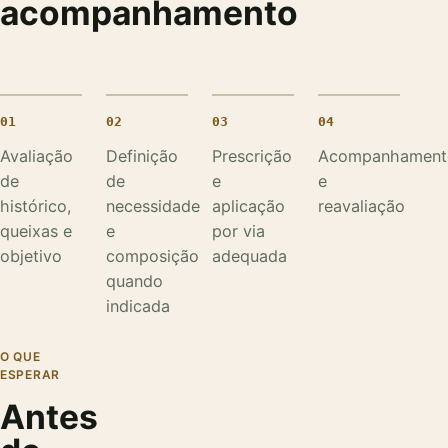
acompanhamento
01
02
03
04
Avaliação
Definição
Prescrição
Acompanhament
de
de
e
e
histórico,
necessidade
aplicação
reavaliação
queixas e
e
por via
objetivo
composição
adequada
quando
indicada
O QUE
ESPERAR
Antes