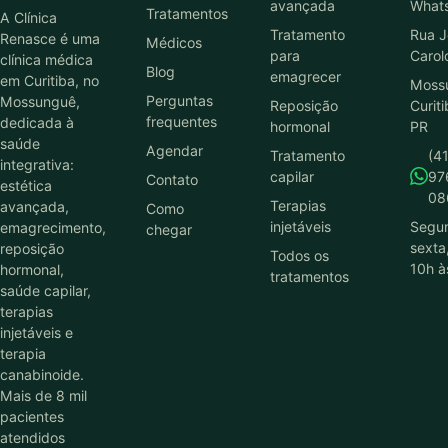
avançada
What
Tratamentos
A Clínica
Tratamento
Rua J
Renasce é uma
Médicos
para
Carol
clínica médica
Blog
emagrecer
em Curitiba, no
Moss
Perguntas
Mossunguê,
Reposição
Curiti
frequentes
dedicada à
hormonal
PR
saúde
Agendar
Tratamento
(41
integrativa:
capilar
97
Contato
estética
08
Terapias
avançada,
Como
injetáveis
Segu
emagrecimento,
chegar
sexta
reposição
Todos os
10h à
hormonal,
tratamentos
saúde capilar,
terapias
injetáveis e
terapia
canabinoide.
Mais de 8 mil
pacientes
atendidos