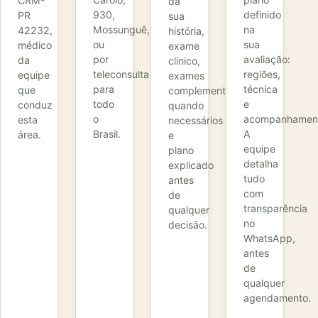
CRM-
da
930,
definido
PR
sua
Mossunguê,
na
42232,
história,
ou
sua
médico
exame
por
avaliação:
da
clínico,
teleconsulta
regiões,
equipe
exames
para
técnica
que
complementares
todo
e
conduz
quando
o
acompanhamen
esta
necessários
Brasil.
A
área.
e
equipe
plano
detalha
explicado
tudo
antes
com
de
transparência
qualquer
no
decisão.
WhatsApp,
antes
de
qualquer
agendamento.