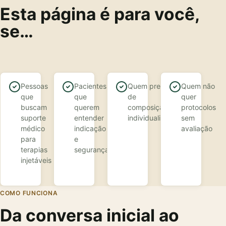
Esta página é para você,
se…
Pessoas
Pacientes
Quem precisa
Quem não
que
que
de
quer
buscam
querem
composição
protocolos
suporte
entender
individualizada
sem
médico
indicação
avaliação
para
e
terapias
segurança
injetáveis
COMO FUNCIONA
Da conversa inicial ao