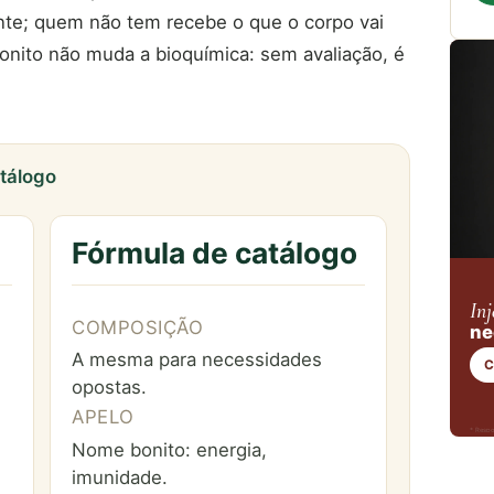
nte; quem não tem recebe o que o corpo vai
bonito não muda a bioquímica: sem avaliação, é
atálogo
Fórmula de catálogo
Inj
COMPOSIÇÃO
ne
A mesma para necessidades
C
opostas.
APELO
* Respo
Nome bonito: energia,
imunidade.