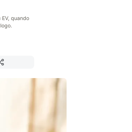
u EV, quando
logo.
Compartilhar
p