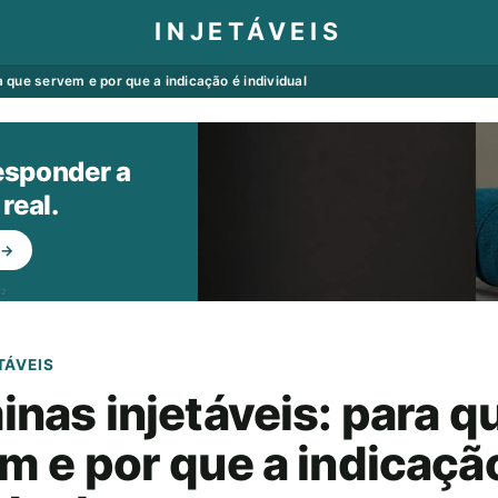
INJETÁVEIS
a que servem e por que a indicação é individual
sponder a
real.
→
32
TÁVEIS
inas injetáveis: para q
m e por que a indicaçã