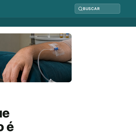
BUSCAR
ue
o é