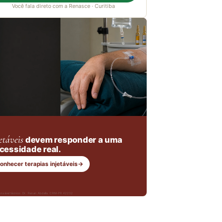
Você fala direto com a Renasce · Curitiba
etáveis
devem responder a uma
cessidade real.
onhecer terapias injetáveis
→
nsável técnico: Dr. Renan Abdalla, CRM-PR 42232