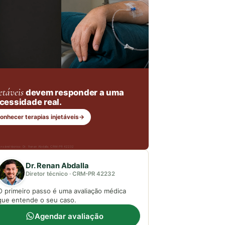
etáveis
devem responder a uma
cessidade real.
onhecer terapias injetáveis
→
nsável técnico: Dr. Renan Abdalla, CRM-PR 42232
Dr. Renan Abdalla
Diretor técnico · CRM-PR 42232
O primeiro passo é uma avaliação médica
que entende o seu caso.
Agendar avaliação