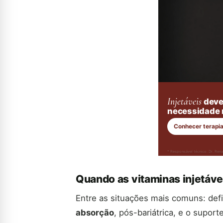
Injetáveis
deve
necessidade r
Conhecer terapia
* Responsável técnico: Dr. Re
Quando as vitaminas injetáve
Entre as situações mais comuns: de
absorção
, pós-bariátrica, e o supor