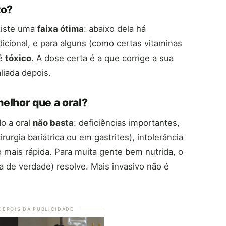
to?
xiste uma
faixa ótima
: abaixo dela há
dicional, e para alguns (como certas vitaminas
 é
tóxico
. A dose certa é a que corrige a sua
liada depois.
elhor que a oral?
do a oral
não basta
: deficiências importantes,
rgia bariátrica ou em gastrites), intolerância
o mais rápida. Para muita gente bem nutrida, o
de verdade) resolve. Mais invasivo não é
DEPOIS DA PUBLICIDADE