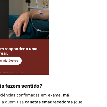
m responder a uma
eal.
s injetáveis
→
nan Abdalla, CRM-PR 42232
is fazem sentido?
ficiências confirmadas em exame,
má
te a quem usa
canetas emagrecedoras
(que