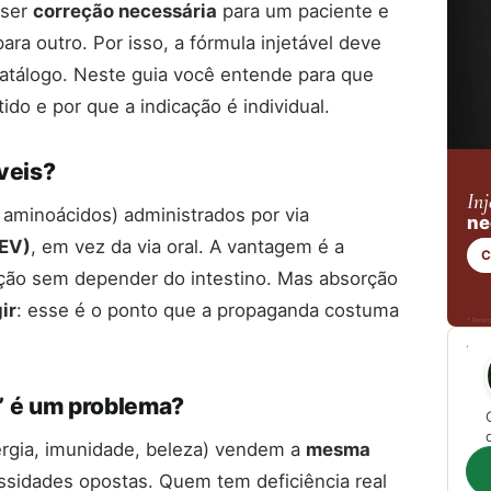
 ser
correção necessária
para um paciente e
ara outro. Por isso, a fórmula injetável deve
catálogo. Neste guia você entende para que
do e por que a indicação é individual.
veis?
Inj
e aminoácidos) administrados por via
ne
EV)
, em vez da via oral. A vantagem é a
C
lação sem depender do intestino. Mas absorção
ir
: esse é o ponto que a propaganda costuma
* Respo
” é um problema?
rgia, imunidade, beleza) vendem a
mesma
sidades opostas. Quem tem deficiência real