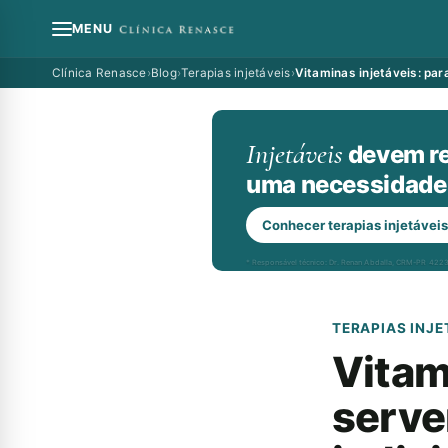
MENU
Clínica Renasce
›
Blog
›
Terapias injetáveis
›
Vitaminas injetáveis: par
Injetáveis
devem re
uma necessidade 
Conhecer terapias injetáveis
* Responsável técnico: Dr. Renan Abdalla, CRM-PR 422
TERAPIAS INJE
Vitam
serve