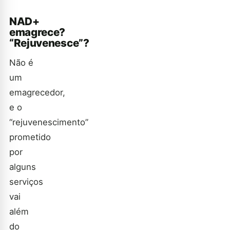
NAD+
emagrece?
“Rejuvenesce”?
Não é
um
emagrecedor,
e o
“rejuvenescimento”
prometido
por
alguns
serviços
vai
além
do