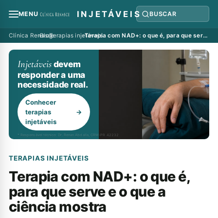
INJETÁVEIS
MENU
BUSCAR
Clínica Renasce
›
Blog
›
Terapias injetáveis
›
Terapia com NAD+: o que é, para que serve e o que a ciência mostra
Injetáveis
devem
responder a uma
necessidade real.
Conhecer
terapias
→
injetáveis
* Responsável técnico: Dr. Renan Abdalla, CRM-PR 42232
TERAPIAS INJETÁVEIS
Terapia com NAD+: o que é,
para que serve e o que a
ciência mostra