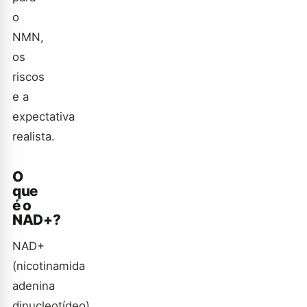
o
NMN,
os
riscos
e a
expectativa
realista.
O
que
é o
NAD+?
NAD+
(nicotinamida
adenina
dinucleotídeo)