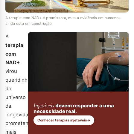
A terapia com NAD+ é promissora, mas a evidência em humanos
ainda está em construção.
A
terapia
com
NAD+
virou
queridinha
do
universo
Injetáveis
devem responder a uma
da
necessidade real.
longevidade,
Conhecer terapias injetáveis
→
prometendo
mais