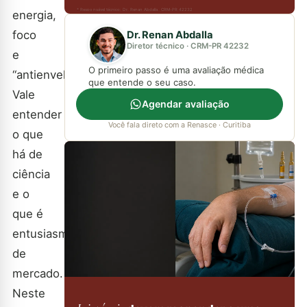
* Responsável técnico: Dr. Renan Abdalla, CRM-PR 42232
energia,
foco
Dr. Renan Abdalla
Diretor técnico · CRM-PR 42232
e
O primeiro passo é uma avaliação médica
“antienvelhecimento”.
que entende o seu caso.
Vale
Agendar avaliação
entender
Você fala direto com a Renasce · Curitiba
o que
há de
ciência
e o
que é
entusiasmo
de
mercado.
Neste