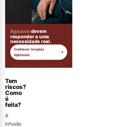
Injetáveis
devem
responder a uma
necessidade real.
Conhecer terapias
→
injetáveis
* Responsável técnico: Dr. Renan Abdalla, CRM-PR 42232
Tem
riscos?
Como
é
feita?
A
infusão