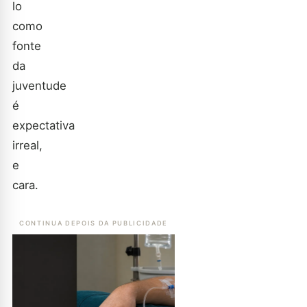
lo
como
fonte
da
juventude
é
expectativa
irreal,
e
cara.
CONTINUA DEPOIS DA PUBLICIDADE