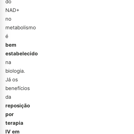
do
NAD+
no
metabolismo
é
bem
estabelecido
na
biologia.
Já os
benefícios
da
reposição
por
terapia
IV em