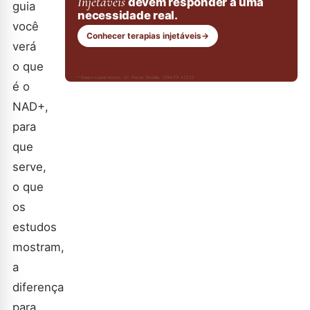
Injetáveis
devem responder a uma
guia
necessidade real.
você
Conhecer terapias injetáveis
→
verá
o que
* Responsável técnico: Dr. Renan Abdalla, CRM-PR 42232
é o
NAD+,
para
que
serve,
o que
os
estudos
mostram,
a
diferença
para