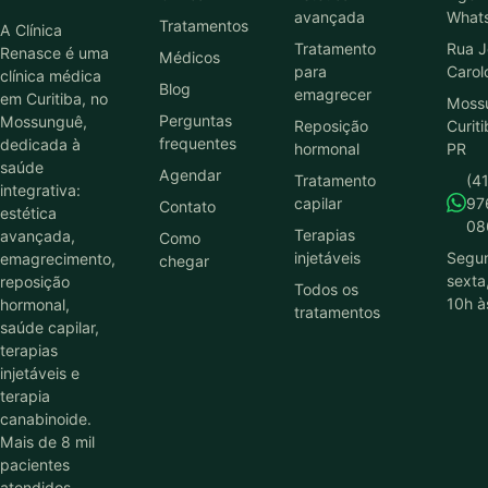
avançada
What
Tratamentos
A Clínica
Tratamento
Rua J
Renasce é uma
Médicos
para
Carol
clínica médica
Blog
emagrecer
em Curitiba, no
Moss
Perguntas
Mossunguê,
Reposição
Curiti
frequentes
dedicada à
hormonal
PR
saúde
Agendar
Tratamento
(41
integrativa:
capilar
97
Contato
estética
08
Terapias
avançada,
Como
injetáveis
Segu
emagrecimento,
chegar
sexta
reposição
Todos os
10h à
hormonal,
tratamentos
saúde capilar,
terapias
injetáveis e
terapia
canabinoide.
Mais de 8 mil
pacientes
atendidos