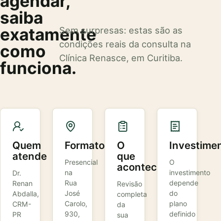
agendar,
saiba
exatamente
Sem surpresas: estas são as
condições reais da consulta na
como
Clínica Renasce, em Curitiba.
funciona.
Quem
Formato
O
Investime
atende
que
Presencial
O
acontece
na
investimento
Dr.
Rua
depende
Renan
Revisão
José
do
Abdalla,
completa
Carolo,
plano
CRM-
da
930,
definido
PR
sua