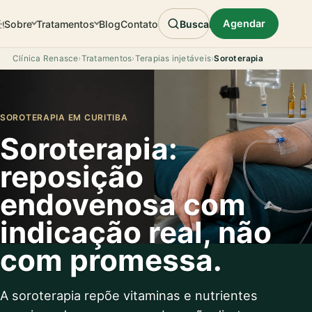
Agendar
Sobre
Tratamentos
Blog
Contato
Buscar
Clínica Renasce
›
Tratamentos
›
Terapias injetáveis
›
Soroterapia
SOROTERAPIA EM CURITIBA
Soroterapia:
reposição
endovenosa com
indicação real, não
com promessa.
A soroterapia repõe vitaminas e nutrientes