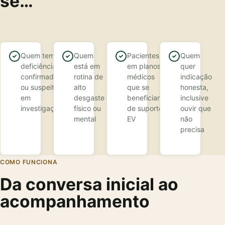
se…
Quem tem
Quem
Pacientes
Quem
deficiências
está em
em planos
quer
confirmadas
rotina de
médicos
indicação
ou suspeitas
alto
que se
honesta,
em
desgaste
beneficiam
inclusive
investigação
físico ou
de suporte
ouvir que
mental
EV
não
precisa
COMO FUNCIONA
Da conversa inicial ao
acompanhamento