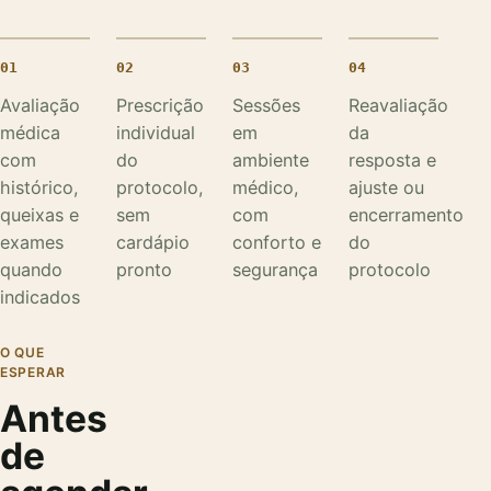
01
02
03
04
Avaliação
Prescrição
Sessões
Reavaliação
médica
individual
em
da
com
do
ambiente
resposta e
histórico,
protocolo,
médico,
ajuste ou
queixas e
sem
com
encerramento
exames
cardápio
conforto e
do
quando
pronto
segurança
protocolo
indicados
O QUE
ESPERAR
Antes
de