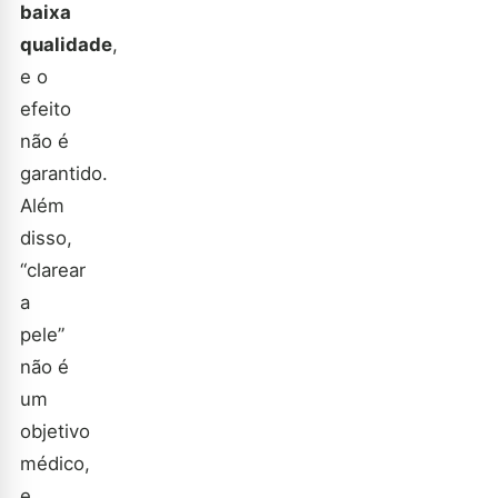
baixa
qualidade
,
e o
efeito
não é
garantido.
Além
disso,
“clarear
a
pele”
não é
um
objetivo
médico,
e