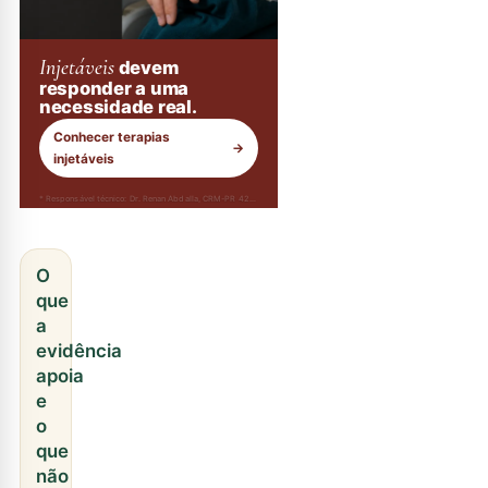
Injetáveis
devem
responder a uma
necessidade real.
Conhecer terapias
→
injetáveis
* Responsável técnico: Dr. Renan Abdalla, CRM-PR 42232
O
que
a
evidência
apoia
e
o
que
não