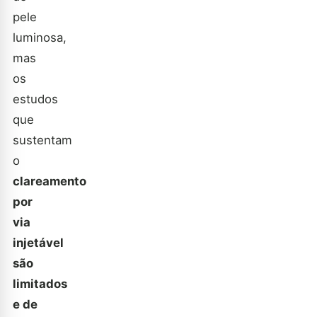
pele
luminosa,
mas
os
estudos
que
sustentam
o
clareamento
por
via
injetável
são
limitados
e de