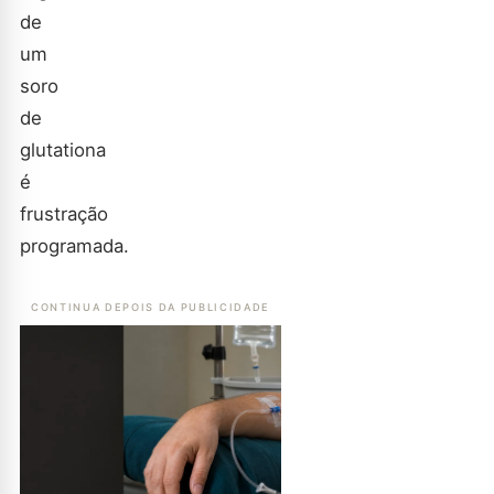
de
um
soro
de
glutationa
é
frustração
programada.
CONTINUA DEPOIS DA PUBLICIDADE