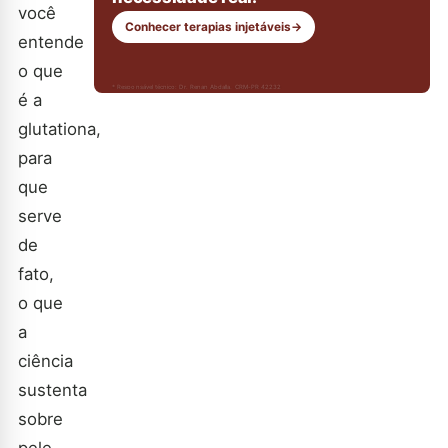
você
Conhecer terapias injetáveis
→
entende
o que
* Responsável técnico: Dr. Renan Abdalla, CRM-PR 42232
é a
glutationa,
para
que
serve
de
fato,
o que
a
ciência
sustenta
sobre
pele