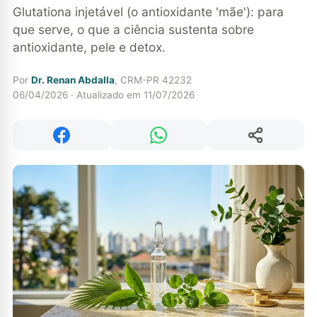
Glutationa injetável (o antioxidante 'mãe'): para
que serve, o que a ciência sustenta sobre
antioxidante, pele e detox.
Por
Dr. Renan Abdalla
, CRM-PR 42232
06/04/2026 · Atualizado em 11/07/2026
Compartilhar
Compartilhar no Facebook
Compartilhar no WhatsApp