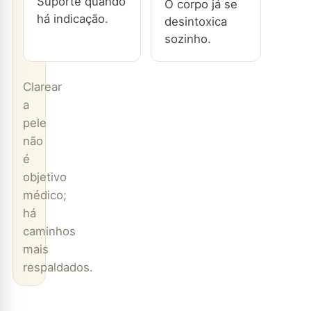
Suporte quando
O corpo já se
há indicação.
desintoxica
sozinho.
Clarear
a
pele
não
é
objetivo
médico;
há
caminhos
mais
respaldados.