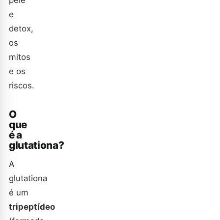
e
detox,
os
mitos
e os
riscos.
O
que
é a
glutationa?
A
glutationa
é um
tripeptídeo