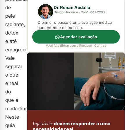
de
Dr. Renan Abdalla
Diretor técnico · CRM-PR 42232
pele
O primeiro passo é uma avaliação médica
radiante,
que entende o seu caso.
detox
Agendar avaliação
e até
Você fala direto com a Renasce · Curitiba
emagrecimento.
Vale
separar
o que
é real
do
que é
marketing.
Neste
Injetáveis
devem responder a uma
guia
necessidade real.