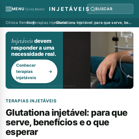
INJETÁVEIS
MENU
BUSCAR
Clínica Renasce
›
Blog
›
Terapias injetáveis
›
Glutationa injetável: para que serve, benefícios e o que esperar
Injetáveis
devem
responder a uma
necessidade real.
Conhecer
terapias
→
injetáveis
* Responsável técnico: Dr. Renan Abdalla, CRM-PR 42232
TERAPIAS INJETÁVEIS
Glutationa injetável: para que
serve, benefícios e o que
esperar