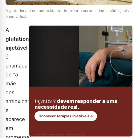
A glutationa é um antioxidante do próprio corpo: a indicação injetável
é individual.
A
glutationa
injetável
é
chamada
de “a
mãe
dos
Injetáveis
devem responder a uma
antioxidantes”
necessidade real.
e
Conhecer terapias injetáveis
→
aparece
em
* Responsável técnico: Dr. Renan Abdalla, CRM-PR 42232
promessas