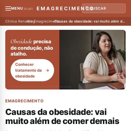
EMAGRECIMENTO
MENU
BUSCAR
Clínica Renasce
›
Blog
›
Emagrecimento
›
Causas da obesidade: vai muito além de comer demais
Obesidade
precisa
de condução, não
atalho.
Conhecer
tratamento da
→
obesidade
* Responsável técnico: Dr. Renan Abdalla, CRM-PR 42232
EMAGRECIMENTO
Causas da obesidade: vai
muito além de comer demais