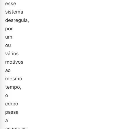
esse
sistema
desregula,
por
um
ou
vários
motivos
ao
mesmo
tempo,
o
corpo
passa
a
acumular