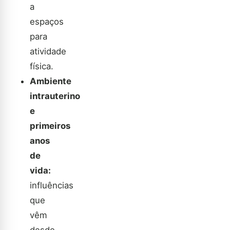
a
espaços
para
atividade
física.
Ambiente
intrauterino
e
primeiros
anos
de
vida:
influências
que
vêm
desde