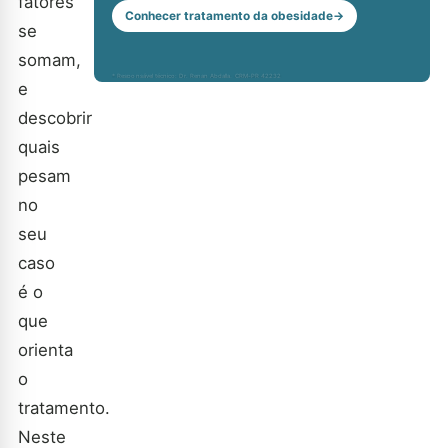
fatores
Conhecer tratamento da obesidade
→
se
somam,
* Responsável técnico: Dr. Renan Abdalla, CRM-PR 42232
e
descobrir
quais
pesam
no
seu
caso
é o
que
orienta
o
tratamento.
Neste