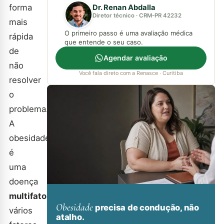
forma
Dr. Renan Abdalla
Diretor técnico · CRM-PR 42232
mais
O primeiro passo é uma avaliação médica
rápida
que entende o seu caso.
de
Agendar avaliação
não
Você fala direto com a Renasce · Curitiba
resolver
o
problema.
A
obesidade
é
uma
doença
multifatorial
:
Obesidade
precisa de condução, não
vários
atalho.